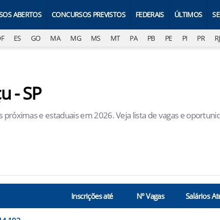
SOS ABERTOS
CONCURSOS PREVISTOS
FEDERAIS
ÚLTIMOS
S
DF
ES
GO
MA
MG
MS
MT
PA
PB
PE
PI
PR
R
u - SP
s próximas e estaduais em 2026. Veja lista de vagas e oportuni
Inscrições até
N° Vagas
Salários At