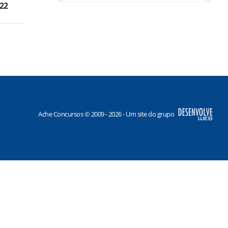
,22
Jacupiranga/SP
Juquiá/SP
Pariquera-Açu/SP
Registro/SP
Sete Barras/SP
Ache Concursos © 2009 - 2026 - Um site do grupo