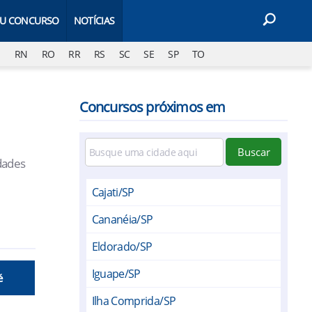
EU CONCURSO
NOTÍCIAS
J
RN
RO
RR
RS
SC
SE
SP
TO
Concursos próximos em
Buscar
dades
Cajati/SP
Cananéia/SP
Eldorado/SP
Iguape/SP
é
Ilha Comprida/SP