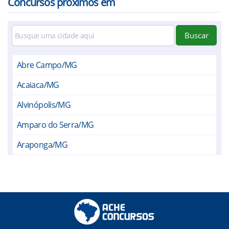
Concursos próximos em
Buscar
Abre Campo/MG
Acaiaca/MG
Alvinópolis/MG
Amparo do Serra/MG
Araponga/MG
Barra Longa/MG
Bela Vista de Minas/MG
Belmiro Braga/MG
Canaã/MG