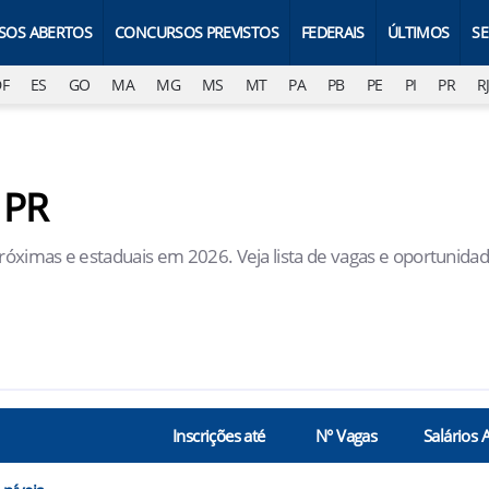
SOS ABERTOS
CONCURSOS PREVISTOS
FEDERAIS
ÚLTIMOS
S
DF
ES
GO
MA
MG
MS
MT
PA
PB
PE
PI
PR
R
 PR
próximas e estaduais em 2026. Veja lista de vagas e oportunida
Inscrições até
N° Vagas
Salários 