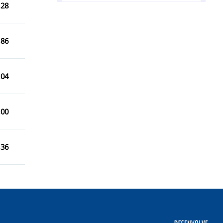
,28
Capitão Leônidas Marques/PR
Cascavel/PR
,86
Catanduvas/PR
Céu Azul/PR
,04
Cruzeiro do Iguaçu/PR
Lindoeste/PR
,00
Matelândia/PR
,36
Medianeira/PR
Nova Prata do Iguaçu/PR
Pérola d`Oeste/PR
Planalto/PR