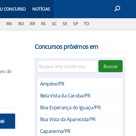
EU CONCURSO
NOTÍCIAS
J
RN
RO
RR
RS
SC
SE
SP
TO
Concursos próximos em
Buscar
des de
Ampére/PR
Bela Vista da Caroba/PR
Boa Esperança do Iguaçu/PR
Boa Vista da Aparecida/PR
Até
Capanema/PR