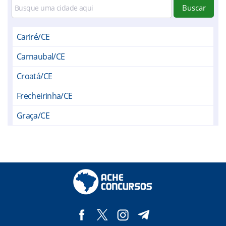
Buscar
Cariré/CE
Carnaubal/CE
Croatá/CE
Frecheirinha/CE
Graça/CE
Groaíras/CE
Guaraciaba do Norte/CE
Ibiapina/CE
Ipu/CE
Mucambo/CE