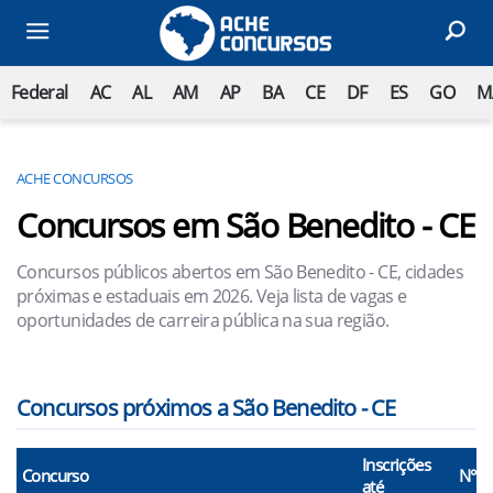
Federal
AC
AL
AM
AP
BA
CE
DF
ES
GO
M
ACHE CONCURSOS
Concursos em São Benedito - CE
Concursos públicos abertos em São Benedito - CE, cidades
próximas e estaduais em 2026. Veja lista de vagas e
oportunidades de carreira pública na sua região.
Concursos próximos a São Benedito - CE
Inscrições
Concurso
N° V
até