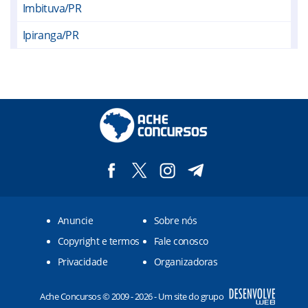
Imbituva/PR
Ipiranga/PR
Irati/PR
Ivaí/PR
Palmeira/PR
Ponta Grossa/PR
Porto Amazonas/PR
Prudentópolis/PR
Anuncie
Sobre nós
Rebouças/PR
Copyright e termos
Fale conosco
Rio Azul/PR
Privacidade
Organizadoras
São João do Triunfo/PR
Ache Concursos © 2009 - 2026 - Um site do grupo
São Mateus do Sul/PR