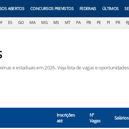
SOS ABERTOS
CONCURSOS PREVISTOS
FEDERAIS
ÚLTIMOS
S
DF
ES
GO
MA
MG
MS
MT
PA
PB
PE
PI
PR
R
S
imas e estaduais em 2026. Veja lista de vagas e oportunidades
Inscrições
N°
Salários
até
Vagas