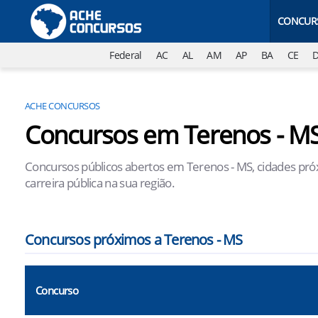
CONCUR
Federal
AC
AL
AM
AP
BA
CE
ACHE CONCURSOS
Concursos em Terenos - M
Concursos públicos abertos em Terenos - MS, cidades próx
carreira pública na sua região.
Concursos próximos a Terenos - MS
Concurso