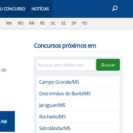
EU CONCURSO
NOTÍCIAS
J
RN
RO
RR
RS
SC
SE
SP
TO
Concursos próximos em
Buscar
 de
Campo Grande/MS
Dois Irmãos do Buriti/MS
Jaraguari/MS
Rochedo/MS
 Até
Sidrolândia/MS