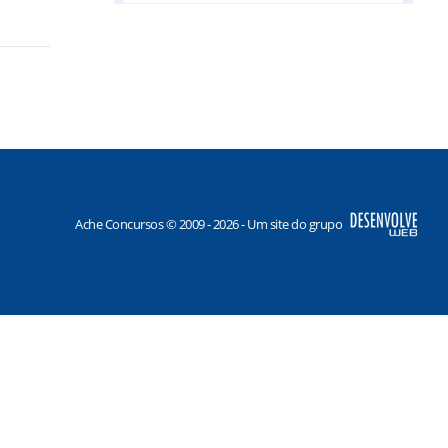
Vale do Anari/RO
Vale do Paraíso/RO
Ache Concursos © 2009 - 2026 - Um site do grupo