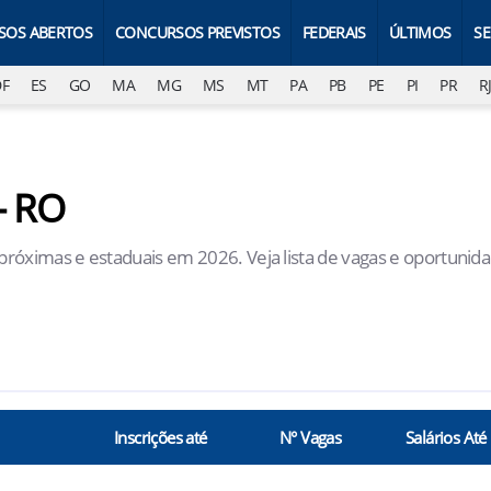
SOS ABERTOS
CONCURSOS PREVISTOS
FEDERAIS
ÚLTIMOS
S
DF
ES
GO
MA
MG
MS
MT
PA
PB
PE
PI
PR
R
- RO
róximas e estaduais em 2026. Veja lista de vagas e oportunid
Inscrições até
N° Vagas
Salários Até