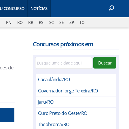
EU CONCURSO
NOTÍCIAS
J
RN
RO
RR
RS
SC
SE
SP
TO
Concursos próximos em
Buscar
ades de
Cacaulândia/RO
Governador Jorge Teixeira/RO
Jaru/RO
Ouro Preto do Oeste/RO
Theobroma/RO