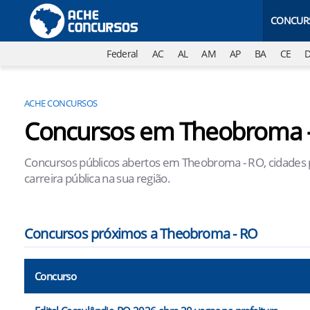
CONCUR
Federal
AC
AL
AM
AP
BA
CE
ACHE CONCURSOS
Concursos em Theobroma 
Concursos públicos abertos em Theobroma - RO, cidades p
carreira pública na sua região.
Concursos próximos a Theobroma - RO
Concurso