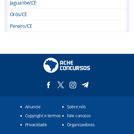
Jaguaribe/CE
Orós/CE
Pereiro/CE
Bernardino Batista/PB
Bom Jesus/PB
Lastro/PB
Marizópolis/PB
Poço Dantas/PB
Poço de José de Moura/PB
Anuncie
Sobre nós
Santa Cruz/PB
Copyright e termos
Fale conosco
Santa Helena/PB
Privacidade
Organizadoras
Santarém/PB