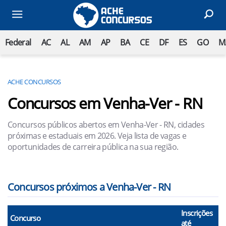
Federal
AC
AL
AM
AP
BA
CE
DF
ES
GO
M
ACHE CONCURSOS
Concursos em Venha-Ver - RN
Concursos públicos abertos em Venha-Ver - RN, cidades
próximas e estaduais em 2026. Veja lista de vagas e
oportunidades de carreira pública na sua região.
Concursos próximos a Venha-Ver - RN
Inscrições
Concurso
até