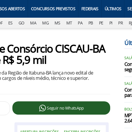
SOS ABERTOS
CONCURSOS PREVISTOS
FEDERAIS
ÚLTIMOS
S
DF
ES
GO
MA
MG
MS
MT
PA
PB
PE
PI
PR
R
Úl
de Consórcio CISCAU-BA
R$ 5,9 mil
SALÁ
Con
segu
 da Região de Itabuna-BA lança novo edital de
cargos de níveis médio, técnico e superior.
SALÁ
Con
par
Seguir no WhatsApp
BOLS
MPT
2.6
ABERTURA INSCRIÇÕES
ENCERRA INSCRIÇÕES