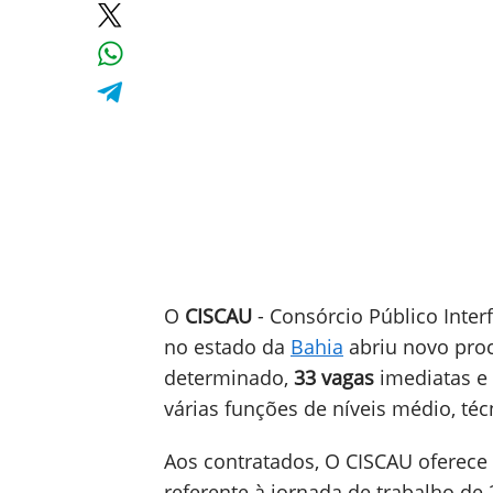
O
CISCAU
- Consórcio Público Inter
no estado da
Bahia
abriu novo proc
determinado,
33 vagas
imediatas e
várias funções de níveis médio, téc
Aos contratados, O CISCAU oferece
referente à jornada de trabalho de