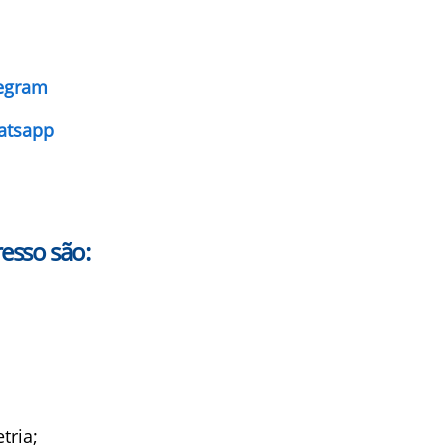
legram
atsapp
esso são:
tria;