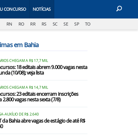
EU CONCURSO
NOTÍCIAS
J
RN
RO
RR
RS
SC
SE
SP
TO
timas em Bahia
RIOS CHEGAM A R$ 17,7 MIL
cursos: 18 editais abrem 9.000 vagas nesta
nda (10/08); veja lista
RIOS CHEGAM A R$ 14,7 MIL
cursos: 23 editais encerram inscrições
a 2.800 vagas nesta sexta (7/8)
A-AUXÍLIO DE R$ 2.640
 da Bahia abre vagas de estágio de até R$
40