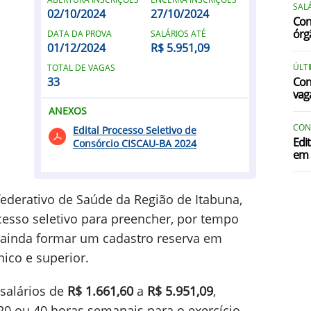
SALÁ
02/10/2024
27/10/2024
Conc
órg
DATA DA PROVA
SALÁRIOS ATÉ
01/12/2024
R$ 5.951,09
ÚLT
TOTAL DE VAGAS
33
Con
vag
ANEXOS
CON
Edital Processo Seletivo de
Edi
Consórcio CISCAU-BA 2024
em 
federativo de Saúde da Região de Itabuna,
esso seletivo para preencher, por tempo
 ainda formar um cadastro reserva em
nico e superior.
 salários de
R$ 1.661,60
a
R$ 5.951,09
,
 20 ou 40 horas semanais para o exercício