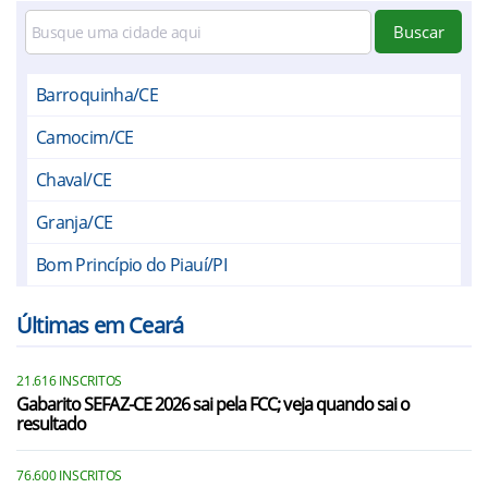
Buscar
Barroquinha/CE
Camocim/CE
Chaval/CE
Granja/CE
Bom Princípio do Piauí/PI
Cajueiro da Praia/PI
Últimas em Ceará
Cocal/PI
21.616 INSCRITOS
Luís Correia/PI
Gabarito SEFAZ-CE 2026 sai pela FCC; veja quando sai o
resultado
76.600 INSCRITOS