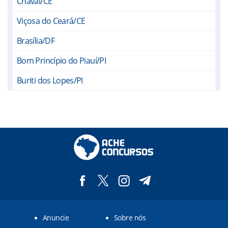
Chaval/CE
Viçosa do Ceará/CE
Brasília/DF
Bom Princípio do Piauí/PI
Buriti dos Lopes/PI
Caraúbas do Piauí/PI
Caxingó/PI
Cocal/PI
Cocal dos Alves/PI
Piracuruca/PI
São José do Divino/PI
Anuncie
Sobre nós