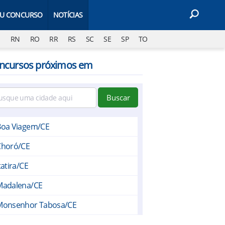
EU CONCURSO
NOTÍCIAS
J
RN
RO
RR
RS
SC
SE
SP
TO
ncursos próximos em
Buscar
Boa Viagem/CE
Choró/CE
tatira/CE
Madalena/CE
Monsenhor Tabosa/CE
Quixeramobim/CE