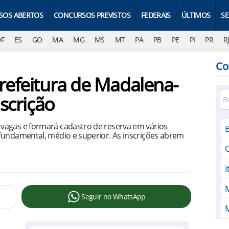
SOS ABERTOS
CONCURSOS PREVISTOS
FEDERAIS
ÚLTIMOS
S
DF
ES
GO
MA
MG
MS
MT
PA
PB
PE
PI
PR
R
Co
Prefeitura de Madalena-
nscrição
vagas e formará cadastro de reserva em vários
fundamental, médio e superior. As inscrições abrem
I
Seguir no WhatsApp