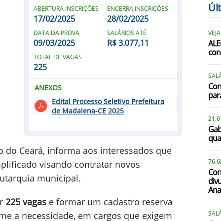
Úl
ABERTURA INSCRIÇÕES
ENCERRA INSCRIÇÕES
17/02/2025
28/02/2025
DATA DA PROVA
SALÁRIOS ATÉ
VEJA
09/03/2025
R$ 3.077,11
ALE
con
TOTAL DE VAGAS
225
SALÁ
Con
ANEXOS
par
Edital Processo Seletivo Prefeitura
de Madalena-CE 2025
21.6
Gab
qua
do do Ceará, informa aos interessados que
76.6
mplificado visando contratar novos
Con
utarquia municipal.
div
Ana
r
225 vagas
e formar um cadastro reserva
SALÁ
rme a necessidade, em cargos que exigem