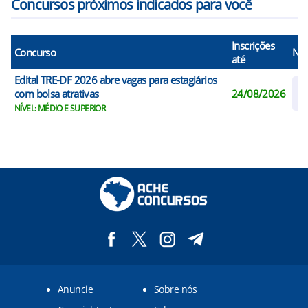
Concursos próximos indicados para você
Inscrições
Concurso
N° 
até
Edital TRE-DF 2026 abre vagas para estagiários
C
com bolsa atrativas
24/08/2026
R
NÍVEL: MÉDIO E SUPERIOR
Anuncie
Sobre nós