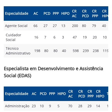
CR
CR
CR
CR
Especialidade
AC
PCD
PPP
HIPO
AC
PCD
PPP
HIPO
Agente Social
66
27
27
13
200
80
79
40
Cuidador
16
7
6
3
47
19
20
10
Social
Técnico
198
80
80
40
598
239
238
119
Administrativo
Especialista em Desenvolvimento e Assistência
Social (EDAS)
CR
CR
CR
CR
Especialidade
AC
PCD
PPP
HIPO
Tot
AC
PCD
PPP
HIPO
Administração
23
10
9
5
70
28
29
14
18