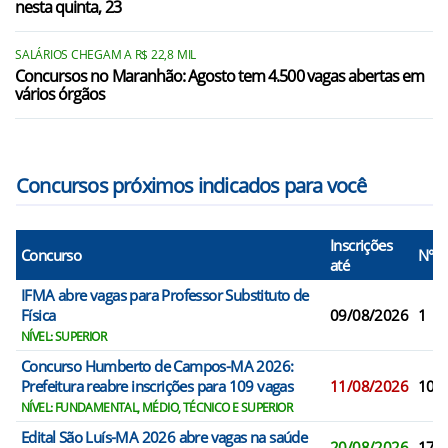
nesta quinta, 23
SALÁRIOS CHEGAM A R$ 22,8 MIL
Concursos no Maranhão: Agosto tem 4.500 vagas abertas em
vários órgãos
Concursos próximos indicados para você
Inscrições
Concurso
N° V
até
IFMA abre vagas para Professor Substituto de
Física
09/08/2026
1
NÍVEL: SUPERIOR
Concurso Humberto de Campos-MA 2026:
Prefeitura reabre inscrições para 109 vagas
11/08/2026
109
NÍVEL: FUNDAMENTAL, MÉDIO, TÉCNICO E SUPERIOR
Edital São Luís-MA 2026 abre vagas na saúde
20/08/2026
177