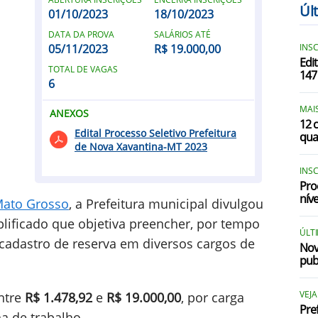
Úl
01/10/2023
18/10/2023
DATA DA PROVA
SALÁRIOS ATÉ
05/11/2023
R$ 19.000,00
INSC
Edi
TOTAL DE VAGAS
147
6
MAIS
ANEXOS
12 
Edital Processo Seletivo Prefeitura
qua
de Nova Xavantina-MT 2023
INS
Pro
nív
ato Grosso
, a Prefeitura municipal divulgou
plificado que objetiva preencher, por tempo
ÚLT
cadastro de reserva em diversos cargos de
Nov
pub
VEJA
ntre
R$ 1.478,92
e
R$ 19.000,00
, por carga
Pre
a de trabalho.