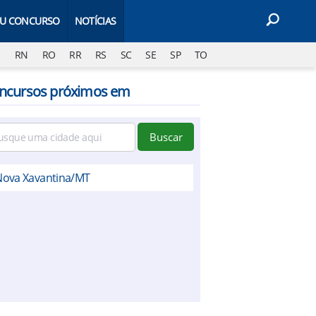
EU CONCURSO
NOTÍCIAS
J
RN
RO
RR
RS
SC
SE
SP
TO
ncursos próximos em
Buscar
Nova Xavantina/MT