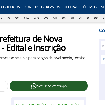
SOS ABERTOS
CONCURSOS PREVISTOS
FEDERAIS
ÚLTIMOS
S
DF
ES
GO
MA
MG
MS
MT
PA
PB
PE
PI
PR
R
Co
refeitura de Nova
 Edital e Inscrição
rocesso seletivo para cargos de nível médio, técnico
Seguir no WhatsApp
ABERTURA INSCRIÇÕES
ENCERRA INSCRIÇÕES