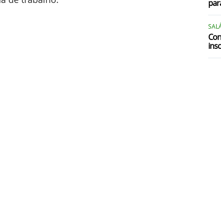
par
SALÁ
Con
insc