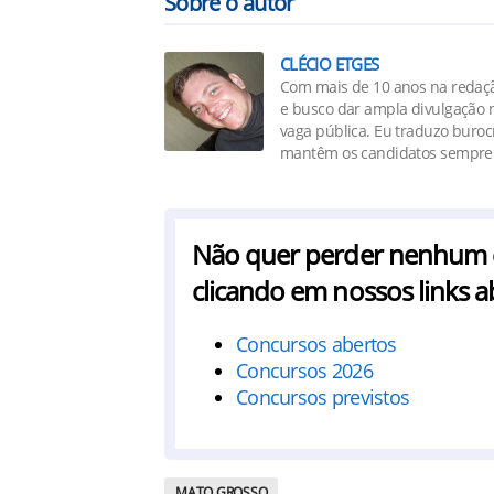
Sobre o autor
CLÉCIO ETGES
Com mais de 10 anos na redaçã
e busco dar ampla divulgação n
vaga pública. Eu traduzo buro
mantêm os candidatos sempre 
Não quer perder nenhum co
clicando em nossos links a
Concursos abertos
Concursos 2026
Concursos previstos
MATO GROSSO