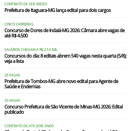
CONTRATO DE SEIS MESES
Itaú de Minas/MG
Prefeitura de Itaguara-MG lança edital para dois cargos
Jacuí/MG
CINCO CARREIRAS
Passos/MG
Concurso de Dores de Indaiá-MG 2026: Câmara abre vagas de
até R$ 4.500
Pratápolis/MG
SALÁRIOS CHEGAM A R$ 27,4 MIL
São João Batista do Glória/MG
Concursos do dia: 8 editais abrem 540 vagas nesta quarta (5/8);
veja a lista
São Sebastião do Paraíso/MG
São Tomás de Aquino/MG
26 VAGAS
Prefeitura de Tombos-MG abre novo edital para Agente de
Saúde e Endemias
Cristais Paulista/SP
Franca/SP
35 VAGAS
Concurso Prefeitura de São Vicente de Minas-MG 2026: Edital
Itirapuã/SP
publicado
Patrocínio Paulista/SP
CONTRATO DE ATE DOIS ANOS