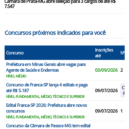
Câmara de Prata-MG abre seleção para 3 cargos de até R$
Restinga/SP
7.547
Concursos próximos indicados para você
Inscrições
Concurso
N° V
até
Prefeitura em Minas Gerais abre vagas para
Agente de Saúde e Endemias
03/09/2026
2
NÍVEL: MÉDIO
Concurso de Franca-SP lança 4 editais e paga
Cad
até R$ 5.187
09/07/2026
Res
NÍVEL: FUNDAMENTAL, MÉDIO, TÉCNICO E SUPERIOR
Edital Franca-SP 2026: Prefeitura abre novos
concursos
09/07/2026
1
NÍVEL: FUNDAMENTAL, MÉDIO, TÉCNICO E SUPERIOR
Concurso da Câmara de Passos-MG tem edital