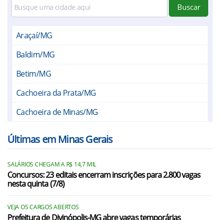
Buscar
Araçaí/MG
Baldim/MG
Betim/MG
Cachoeira da Prata/MG
Cachoeira de Minas/MG
Cachoeira de Pajeú/MG
Últimas em Minas Gerais
Cachoeira Dourada/MG
SALÁRIOS CHEGAM A R$ 14,7 MIL
Caetanópolis/MG
Concursos: 23 editais encerram inscrições para 2.800 vagas
nesta quinta (7/8)
Caeté/MG
Caiana/MG
VEJA OS CARGOS ABERTOS
Prefeitura de Divinópolis-MG abre vagas temporárias