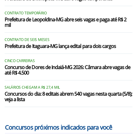
Cajuri/MG
CONTRATO TEMPORÁRIO
Caldas/MG
Prefeitura de Leopoldina-MG abre seis vagas e paga até R$ 2
mil
Camacho/MG
Camanducaia/MG
CONTRATO DE SEIS MESES
Prefeitura de Itaguara-MG lança edital para dois cargos
Cambuí/MG
CINCO CARREIRAS
Cambuquira/MG
Concurso de Dores de Indaiá-MG 2026: Câmara abre vagas de
até R$ 4.500
Campanário/MG
Campanha/MG
SALÁRIOS CHEGAM A R$ 27,4 MIL
Concursos do dia: 8 editais abrem 540 vagas nesta quarta (5/8);
veja a lista
Campestre/MG
Campina Verde/MG
Concursos próximos indicados para você