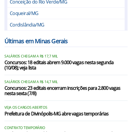
Conceição do Rio Verde/MG
Coqueiral/MG
Cordislândia/MG
Elói Mendes/MG
Últimas em Minas Gerais
Fama/MG
SALÁRIOS CHEGAM A R$ 17,7 MIL
Heliodora/MG
Concursos: 18 editais abrem 9.000 vagas nesta segunda
(10/08); veja lista
Ingaí/MG
Jesuânia/MG
SALÁRIOS CHEGAM A R$ 14,7 MIL
Concursos: 23 editais encerram inscrições para 2.800 vagas
nesta sexta (7/8)
Lambari/MG
Lavras/MG
VEJA OS CARGOS ABERTOS
Prefeitura de Divinópolis-MG abre vagas temporárias
Luminárias/MG
Machado/MG
CONTRATO TEMPORÁRIO