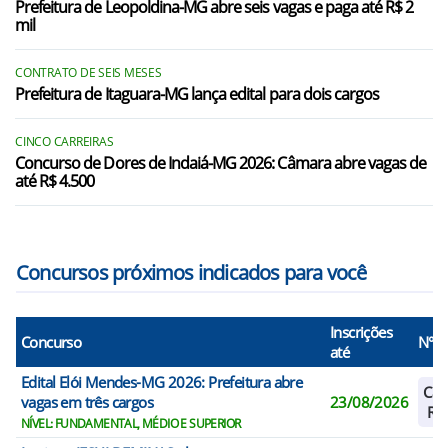
Prefeitura de Leopoldina-MG abre seis vagas e paga até R$ 2
mil
Monsenhor Paulo/MG
Nepomuceno/MG
CONTRATO DE SEIS MESES
Prefeitura de Itaguara-MG lança edital para dois cargos
Olímpio Noronha/MG
Paraguaçu/MG
CINCO CARREIRAS
Concurso de Dores de Indaiá-MG 2026: Câmara abre vagas de
até R$ 4.500
Ribeirão Vermelho/MG
Santana da Vargem/MG
Concursos próximos indicados para você
Inscrições
Concurso
N° V
até
Edital Elói Mendes-MG 2026: Prefeitura abre
Cad
vagas em três cargos
23/08/2026
Res
NÍVEL: FUNDAMENTAL, MÉDIO E SUPERIOR