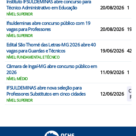
Instituto IFSULDEMINAS abre concurso para
Técnico Administrativo em Educação
20/08/2026
1
NÍVEL: SUPERIOR
Ifsuldeminas abre concurso público com 19
vagas para Professores
20/08/2026
19
NÍVEL: SUPERIOR
Edital São Thomé das Letras-MG 2026 abre 40
vagas para Guardas e Técnicos
19/06/2026
42
NÍVEL: FUNDAMENTAL E TÉCNICO
Câmara de Ingaí-MG abre concurso público em
2026
11/09/2026
1
NÍVEL: MÉDIO
IFSULDEMINAS abre nova seleção para
Cad
Professores Substitutos em cinco cidades
12/06/2026
Res
NÍVEL: SUPERIOR