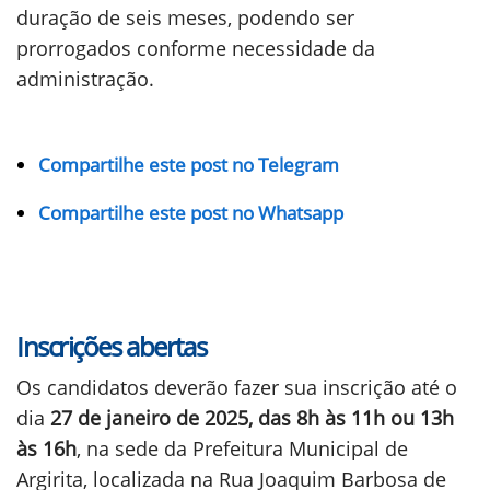
(3);
Auxiliar de Serviços Internos e Externos I (5);
Cirurgião Dentista (1);
Médico Veterinário (Cr) e
Escriturário (3).
A Prefeitura oferece salários que variam de
R$
1.518,00
a
R$ 4.232,07
, por jornadas de trabalho
de 20 a 40 horas semanais e os contratos terão
duração de seis meses, podendo ser
prorrogados conforme necessidade da
administração.
Compartilhe este post no Telegram
Compartilhe este post no Whatsapp