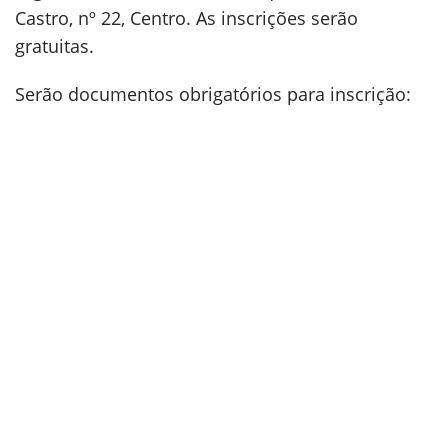
Inscrições abertas
Os candidatos deverão fazer sua inscrição até o
dia
27 de janeiro de 2025, das 8h às 11h ou 13h
às 16h
, na sede da Prefeitura Municipal de
Argirita, localizada na Rua Joaquim Barbosa de
Castro, nº 22, Centro. As inscrições serão
gratuitas.
Serão documentos obrigatórios para inscrição: