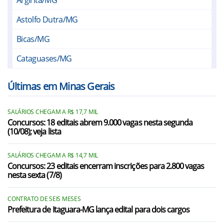
Médico
Concursos próximos em
Buscar
Além Paraíba/MG
Argirita/MG
Astolfo Dutra/MG
Bicas/MG
Cataguases/MG
Chácara/MG
Últimas em Minas Gerais
Chiador/MG