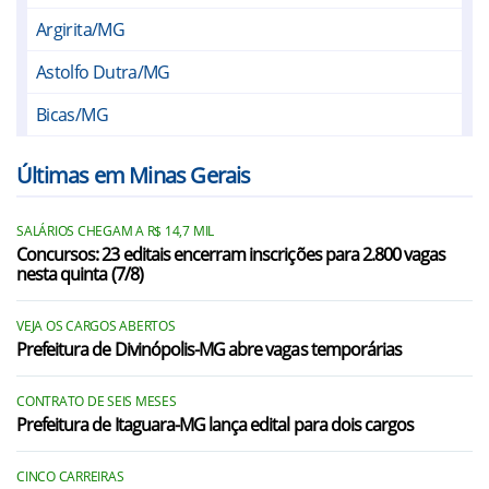
Argirita/MG
Astolfo Dutra/MG
Bicas/MG
Brás Pires/MG
Últimas em Minas Gerais
Cataguases/MG
SALÁRIOS CHEGAM A R$ 14,7 MIL
Chácara/MG
Concursos: 23 editais encerram inscrições para 2.800 vagas
nesta quinta (7/8)
Cipotânea/MG
Coimbra/MG
VEJA OS CARGOS ABERTOS
Prefeitura de Divinópolis-MG abre vagas temporárias
Coronel Pacheco/MG
CONTRATO DE SEIS MESES
Descoberto/MG
Prefeitura de Itaguara-MG lança edital para dois cargos
Desterro do Melo/MG
CINCO CARREIRAS