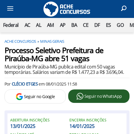
Federal
AC
AL
AM
AP
BA
CE
DF
ES
GO
M
ACHE CONCURSOS
MINAS GERAIS
Processo Seletivo Prefeitura de
Piraúba-MG abre 51 vagas
Município de Piraúba-MG publica edital com 50 vagas
temporárias. Salários variam de R$ 1.477,23 a R$ 3.696,04.
Por
CLÉCIO ETGES
em
08/01/2025 11:58
Seguir no WhatsApp
Seguir no Google
ABERTURA INSCRIÇÕES
ENCERRA INSCRIÇÕES
13/01/2025
14/01/2025