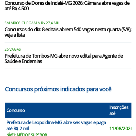
Divinésia/MG
Concurso de Dores de Indaiá-MG 2026: Câmara abre vagas de
até R$ 4.500
Dona Eusébia/MG
SALÁRIOS CHEGAM A R$ 27,4 MIL
Dores do Turvo/MG
Concursos do dia: 8 editais abrem 540 vagas nesta quarta (5/8);
veja a lista
Ewbank da Câmara/MG
Goianá/MG
26 VAGAS
Prefeitura de Tombos-MG abre novo edital para Agente de
Saúde e Endemias
Guarani/MG
Guarará/MG
Concursos próximos indicados para você
Inscrições
Concurso
até
Prefeitura de Leopoldina-MG abre seis vagas e paga
até R$ 2 mil
11/08/2026
NÍVEL: MÉDIO E SUPERIOR