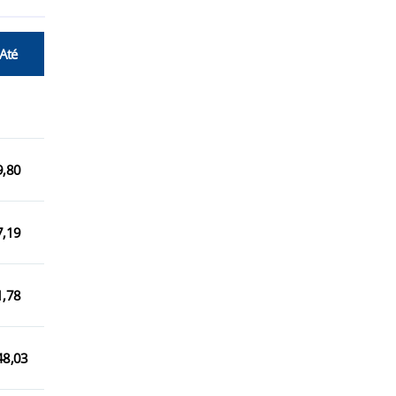
 Até
9,80
7,19
1,78
48,03