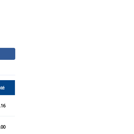
Até
,16
,00