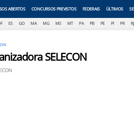
SOS ABERTOS
CONCURSOS PREVISTOS
FEDERAIS
ÚLTIMOS
S
DF
ES
GO
MA
MG
MS
MT
PA
PB
PE
PI
PR
R
CON
ganizadora SELECON
ELECON