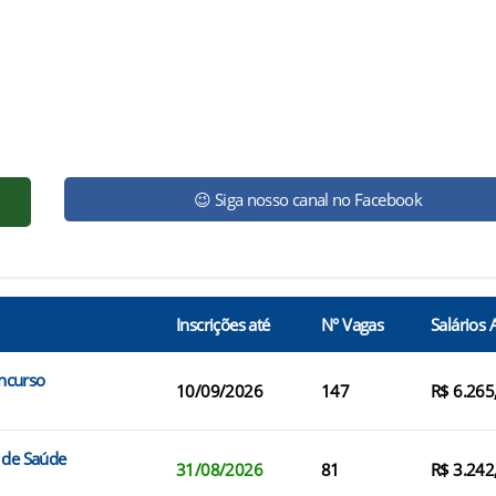
😉 Siga nosso canal no Facebook
Inscrições até
N° Vagas
Salários 
ncurso
10/09/2026
147
R$ 6.265
 de Saúde
31/08/2026
81
R$ 3.242