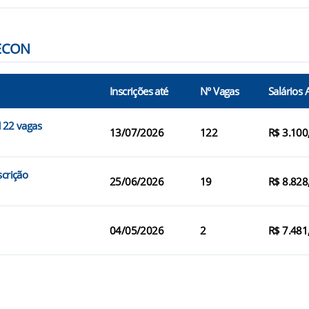
LECON
Inscrições até
N° Vagas
Salários 
 122 vagas
13/07/2026
122
R$ 3.100
scrição
25/06/2026
19
R$ 8.828
04/05/2026
2
R$ 7.481