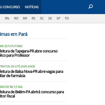
EU CONCURSO
NOTÍCIAS
J
RN
RO
RR
RS
SC
SE
SP
TO
timas em Pará
IME ESTATUTÁRIO
feitura de Tapejara-PR abre concurso
lico para Professor
TRATOS DE ATÉ DOIS ANOS
feitura de Balsa Nova-PR abre vagas para
iliar de Farmácia
RIO DE R$ 5,5 MIL
feitura de Belém-PA abrirá concurso para
tor Fiscal