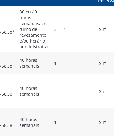
Reserva
36 ou 40
horas
semanais, em
$
turno de
3
1
-
-
-
Sim
758,38*
revezamento
e/ou horário
administrativo
$
40 horas
1
-
-
-
-
Sim
758,38
semanais
$
40 horas
-
-
-
-
-
Sim
758,38
semanais
$
40 horas
1
-
-
-
-
Sim
758,38
semanais