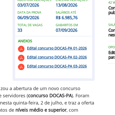
42 
03/07/2026
13/08/2026
Con
pub
DATA DA PROVA
SALÁRIOS ATÉ
06/09/2026
R$ 6.985,76
SALÁ
TOTAL DE VAGAS
GABARITOS EM
33
07/09/2026
Con
nest
ANEXOS
OPO
Edital concurso DOCAS-PA 01-2026
Edi
par
Edital concurso DOCAS-PA 02-2026
Edital concurso DOCAS-PA 03-2026
izou a abertura de um novo concurso
 servidores (
concurso DOCAS-PA
). Foram
esta quinta-feira, 2 de julho, e traz a oferta
atos de
níveis médio e superior
, com