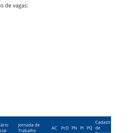
ão de vagas:
Cadastro
lário
Jornada de
AC
PcD
PN
PI
PQ
de
cial
Trabalho