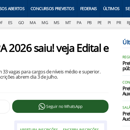
SOS ABERTOS
CONCURSOS PREVISTOS
FEDERAIS
ÚLTIMOS
S
DF
ES
GO
MA
MG
MS
MT
PA
PB
PE
PI
PR
R
Úl
2026 saiu! veja Edital e
REG
Pre
púb
33 vagas para cargos de níveis médio e superior.
crições abrem dia 3 de julho.
CON
Pre
Aux
Seguir no WhatsApp
SALÁ
Pre
Audi
ABERTURA INSCRIÇÕES
ENCERRA INSCRIÇÕES