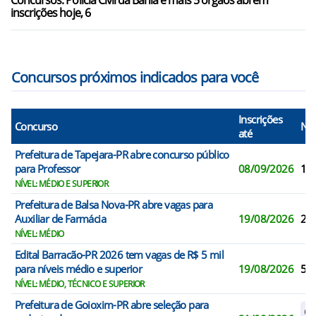
Concursos: Polícia Civil da Bahia e mais 5 órgãos abrem
inscrições hoje, 6
Concursos próximos indicados para você
Inscrições
Concurso
N° 
até
Prefeitura de Tapejara-PR abre concurso público
para Professor
08/09/2026
11
NÍVEL: MÉDIO E SUPERIOR
Prefeitura de Balsa Nova-PR abre vagas para
Auxiliar de Farmácia
19/08/2026
2
NÍVEL: MÉDIO
Edital Barracão-PR 2026 tem vagas de R$ 5 mil
para níveis médio e superior
19/08/2026
5
NÍVEL: MÉDIO, TÉCNICO E SUPERIOR
Prefeitura de Goioxim-PR abre seleção para
Ca