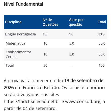
Nível Fundamental
Nº de
Valor por
Disciplina
Total
Questões
questão
Língua Portuguesa
10
4,0
40,0
Matemática
10
3,0
30,0
Conhecimentos
10
3,0
30,0
Gerais
Total
30
—
100
A prova vai acontecer no dia
13 de setembro de
2026
em Francisco Beltrão. Os locais e o horário
serão divulgados nos sites
https://fadct.selecao.net.br e www.consud.org, a
partir de 04 de setembro.