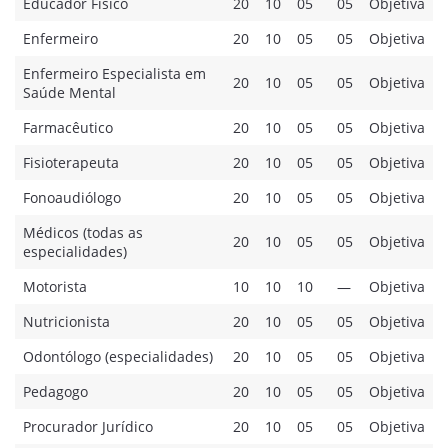
Educador Físico
20
10
05
05
Objetiva
Enfermeiro
20
10
05
05
Objetiva
Enfermeiro Especialista em
20
10
05
05
Objetiva
Saúde Mental
Farmacêutico
20
10
05
05
Objetiva
Fisioterapeuta
20
10
05
05
Objetiva
Fonoaudiólogo
20
10
05
05
Objetiva
Médicos (todas as
20
10
05
05
Objetiva
especialidades)
Motorista
10
10
10
—
Objetiva
Nutricionista
20
10
05
05
Objetiva
Odontólogo (especialidades)
20
10
05
05
Objetiva
Pedagogo
20
10
05
05
Objetiva
Procurador Jurídico
20
10
05
05
Objetiva