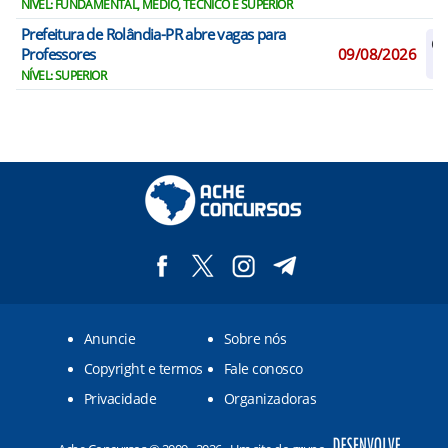
NÍVEL: FUNDAMENTAL, MÉDIO, TÉCNICO E SUPERIOR
Prefeitura de Rolândia-PR abre vagas para
Ca
Professores
09/08/2026
R
NÍVEL: SUPERIOR
Anuncie
Sobre nós
Copyright e termos
Fale conosco
Privacidade
Organizadoras