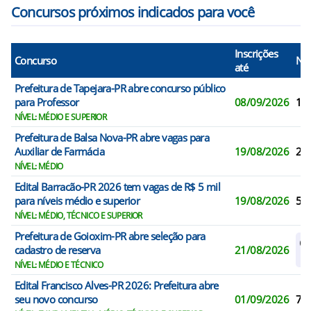
Concursos próximos indicados para você
Inscrições
Concurso
N° 
até
Prefeitura de Tapejara-PR abre concurso público
para Professor
08/09/2026
11
NÍVEL: MÉDIO E SUPERIOR
Prefeitura de Balsa Nova-PR abre vagas para
Auxiliar de Farmácia
19/08/2026
2
NÍVEL: MÉDIO
Edital Barracão-PR 2026 tem vagas de R$ 5 mil
para níveis médio e superior
19/08/2026
5
NÍVEL: MÉDIO, TÉCNICO E SUPERIOR
Prefeitura de Goioxim-PR abre seleção para
Ca
cadastro de reserva
21/08/2026
R
NÍVEL: MÉDIO E TÉCNICO
Edital Francisco Alves-PR 2026: Prefeitura abre
seu novo concurso
01/09/2026
7