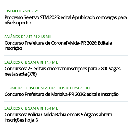
Farol/PR
Fênix/PR
INSCRIÇÕES ABERTAS
Processo Seletivo STM 2026: edital é publicado com vagas para
nível superior
Floresta/PR
Godoy Moreira/PR
SALÁRIOS DE ATÉ R$ 21.5 MIL
Concurso Prefeitura de Coronel Vivida-PR 2026: Edital e
Iretama/PR
inscrição
Itambé/PR
SALÁRIOS CHEGAM A R$ 14,7 MIL
Concursos: 23 editais encerram inscrições para 2.800 vagas
Ivatuba/PR
nesta sexta (7/8)
Janiópolis/PR
REGIME DA CONSOLIDAÇÃO DAS LEIS DO TRABALHO
Jussara/PR
Concurso Prefeitura de Marialva-PR 2026: edital e inscrição
Luiziana/PR
SALÁRIOS CHEGAM A R$ 16,4 MIL
Concursos: Polícia Civil da Bahia e mais 5 órgãos abrem
Mamborê/PR
inscrições hoje, 6
Peabiru/PR