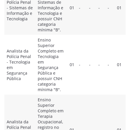
Polícia Penal
Sistemas de
- Sistemas de
Informação e
01
-
-
-
-
01
Informação e
Tecnologia e
Tecnologia
possuir CNH
categoria
mínima "B".
Ensino
Superior
Analista da
Completo em
Polícia Penal
Tecnologia
- Tecnologia
em
01
-
-
-
-
01
em
Segurança
Segurança
Pública e
Pública
possuir CNH
categoria
mínima "B".
Ensino
Superior
Completo em
Terapia
Analista da
Ocupacional,
Polícia Penal
registro no
01
-
-
-
-
01