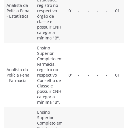
Analista da
registro no
Polícia Penal
respectivo
01
-
-
-
-
01
- Estatística
órgão de
classe e
possuir CNH
categoria
mínima "B".
Ensino
Superior
Completo em
Farmácia,
Analista da
registro no
Polícia Penal
respectivo
01
-
-
-
-
01
- Farmácia
Conselho de
Classe e
possuir CNH
categoria
mínima "B".
Ensino
Superior
Completo em