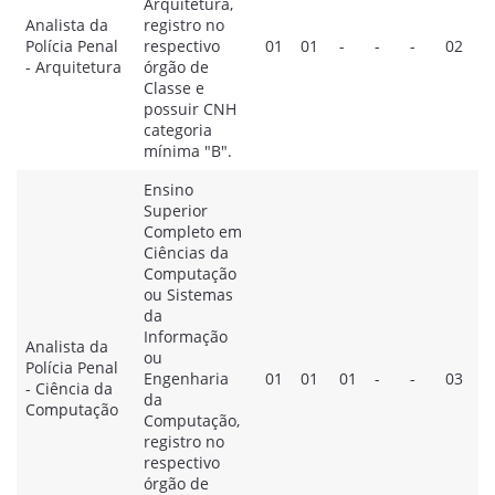
Arquitetura,
Analista da
registro no
Polícia Penal
respectivo
01
01
-
-
-
02
- Arquitetura
órgão de
Classe e
possuir CNH
categoria
mínima "B".
Ensino
Superior
Completo em
Ciências da
Computação
ou Sistemas
da
Informação
Analista da
ou
Polícia Penal
Engenharia
01
01
01
-
-
03
- Ciência da
da
Computação
Computação,
registro no
respectivo
órgão de