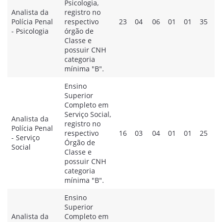
Psicologia,
Analista da
registro no
Polícia Penal
respectivo
23
04
06
01
01
35
- Psicologia
órgão de
Classe e
possuir CNH
categoria
mínima "B".
Ensino
Superior
Completo em
Serviço Social,
Analista da
registro no
Polícia Penal
respectivo
16
03
04
01
01
25
- Serviço
Órgão de
Social
Classe e
possuir CNH
categoria
mínima "B".
Ensino
Superior
Analista da
Completo em