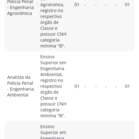
Polícia Penal
Agronomia,
01
-
-
-
-
01
- Engenharia
registro no
Agronômica
respectivo
órgão de
Classe e
possuir CNH
categoria
mínima "B".
Ensino
Superior em
Engenharia
Ambiental,
Analista da
registro no
Polícia Penal
respectivo
01
-
-
-
-
01
- Engenharia
órgão de
Ambiental
Classe e
possuir CNH
categoria
mínima "B".
Ensino
Superior em
Engenharia