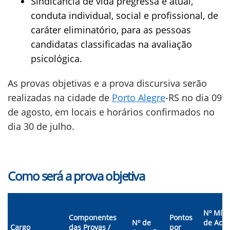
Sindicância de vida pregressa e atual,
conduta individual, social e profissional, de
caráter eliminatório, para as pessoas
candidatas classificadas na avaliação
psicológica.
As provas objetivas e a prova discursiva serão
realizadas na cidade de
Porto Alegre
-RS no dia 09
de agosto, em locais e horários confirmados no
dia 30 de julho.
Como será a prova objetiva
Nº Mín
Componentes
Pontos
Nº de
de Acer
Cargo
das Provas /
por