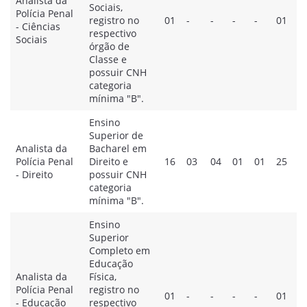
Analista da
Sociais,
Polícia Penal
registro no
01
-
-
-
-
01
- Ciências
respectivo
Sociais
órgão de
Classe e
possuir CNH
categoria
mínima "B".
Ensino
Superior de
Analista da
Bacharel em
Polícia Penal
Direito e
16
03
04
01
01
25
- Direito
possuir CNH
categoria
mínima "B".
Ensino
Superior
Completo em
Educação
Analista da
Física,
Polícia Penal
registro no
01
-
-
-
-
01
- Educação
respectivo