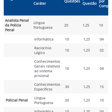
Questões
por
Caráter
Questão
Compon
Analista Penal
Língua
da Polícia
20
1,25
10
Portuguesa
Penal
Informática
10
1,25
04
Raciocínio
10
1,25
02
Lógico
Conhecimentos
Gerais relativos
10
1,25
04
ao sistema
prisional
Conhecimentos
30
1,25
15
Específicos
Língua
Policial Penal
20
1,25
10
Portuguesa
Informática
10
1,25
04