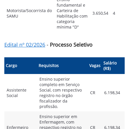
fundamental e
Motorista/Socorrista do
Carteira de
3.650,54
4
SAMU
Habilitação com
categoria
mínima "D"
Edital nº 02/2026
-
Processo Seletivo
Salário
Cargo
Requisitos
Vagas
(R$)
Ensino superior
completo em Serviço
Assistente
Social, com respectivo
CR
6.198,34
Social
registro no órgão
fiscalizador da
profissão.
Ensino superior em
Enfermagem, com
Enfermeiro
respectivo registro no
CR
6.198,34