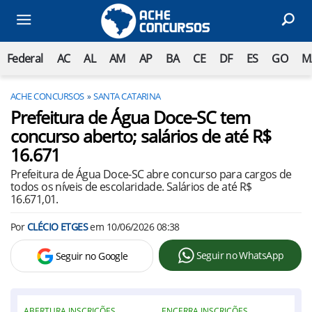
Federal
AC
AL
AM
AP
BA
CE
DF
ES
GO
M
ACHE CONCURSOS
SANTA CATARINA
Prefeitura de Água Doce-SC tem
concurso aberto; salários de até R$
16.671
Prefeitura de Água Doce-SC abre concurso para cargos de
todos os níveis de escolaridade. Salários de até R$
16.671,01.
Por
CLÉCIO ETGES
em
10/06/2026 08:38
Seguir no WhatsApp
Seguir no Google
ABERTURA INSCRIÇÕES
ENCERRA INSCRIÇÕES