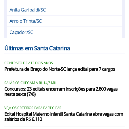
Anita Garibaldi/SC
Arroio Trinta/SC
Caçador/SC
Campos Novos/SC
Últimas em Santa Catarina
Capinzal/SC
CONTRATO DE ATE DOIS ANOS
Catanduvas/SC
Prefeitura de Braço do Norte-SC lança edital para 7 cargos
Concórdia/SC
SALÁRIOS CHEGAM A R$ 14,7 MIL
Erval Velho/SC
Concursos: 23 editais encerram inscrições para 2.800 vagas
nesta sexta (7/8)
Herval d`Oeste/SC
VEJA OS CRITÉRIOS PARA PARTICIPAR
Ibiam/SC
Edital Hospital Materno Infantil Santa Catarina abre vagas com
salários de R$ 6.110
Ibicaré/SC