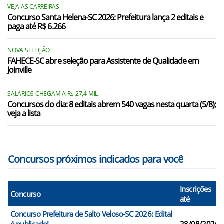
Iomerê/SC
VEJA AS CARREIRAS
Concurso Santa Helena-SC 2026: Prefeitura lança 2 editais e
paga até R$ 6.266
Ipira/SC
Ipumirim/SC
NOVA SELEÇÃO
FAHECE-SC abre seleção para Assistente de Qualidade em
Irani/SC
Joinville
Jaborá/SC
SALÁRIOS CHEGAM A R$ 27,4 MIL
Concursos do dia: 8 editais abrem 540 vagas nesta quarta (5/8);
Joaçaba/SC
veja a lista
Lacerdópolis/SC
Concursos próximos indicados para você
Inscrições
Concurso
até
Concurso Prefeitura de Salto Veloso-SC 2026: Edital