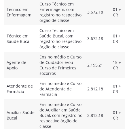
Curso Técnico em
Técnico em
Enfermagem, com
01 +
3.672,18
Enfermagem
registro no respectivo
CR
órgão de classe
Curso Técnico em
Técnico em
Saúde Bucal, com
01 +
3.672,18
Saúde Bucal
registro no respectivo
CR
órgão de classe
Ensino médio e Curso
Agente de
de Cuidador e/ou
15 +
2.195,21
Apoio
Curso de Primeiros
CR
socorros
Ensino médio e Curso
Atendente de
01 +
de Atendente de
2.812,18
Farmácia
CR
Farmácia
Ensino médio e Curso
de Auxiliar em Saúde
Auxiliar Saúde
01 +
Bucal, com registro no
2.812,18
Bucal
CR
respectivo órgão de
classe