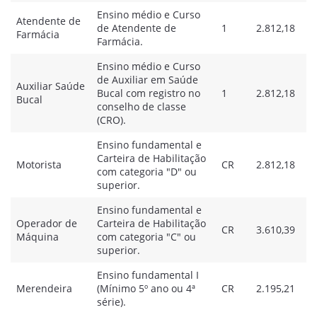
Ensino médio e Curso
Atendente de
de Atendente de
1
2.812,18
Farmácia
Farmácia.
Ensino médio e Curso
de Auxiliar em Saúde
Auxiliar Saúde
Bucal com registro no
1
2.812,18
Bucal
conselho de classe
(CRO).
Ensino fundamental e
Carteira de Habilitação
Motorista
CR
2.812,18
com categoria "D" ou
superior.
Ensino fundamental e
Operador de
Carteira de Habilitação
CR
3.610,39
Máquina
com categoria "C" ou
superior.
Ensino fundamental I
Merendeira
(Mínimo 5º ano ou 4ª
CR
2.195,21
série).