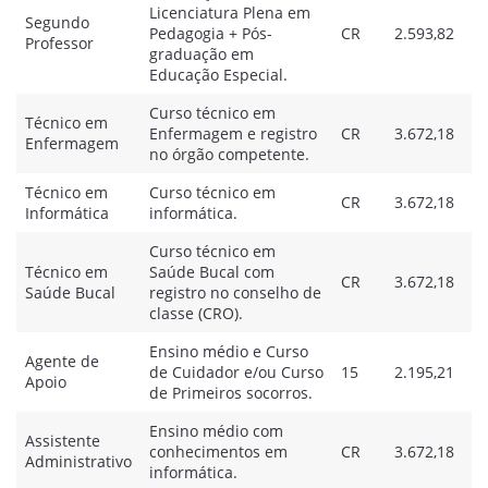
Licenciatura Plena em
Segundo
Pedagogia + Pós-
CR
2.593,82
Professor
graduação em
Educação Especial.
Curso técnico em
Técnico em
Enfermagem e registro
CR
3.672,18
Enfermagem
no órgão competente.
Técnico em
Curso técnico em
CR
3.672,18
Informática
informática.
Curso técnico em
Técnico em
Saúde Bucal com
CR
3.672,18
Saúde Bucal
registro no conselho de
classe (CRO).
Ensino médio e Curso
Agente de
de Cuidador e/ou Curso
15
2.195,21
Apoio
de Primeiros socorros.
Ensino médio com
Assistente
conhecimentos em
CR
3.672,18
Administrativo
informática.