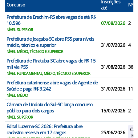
Inscrições
Concurso
N° V
até
Prefeitura de Erechim-RS abre vagas de até R$
10.596
07/08/2026
2
NÍVEL: SUPERIOR
Prefeitura de Joaçaba-SC abre PSS para níveis
médio, técnico e superior
31/07/2026
4
NÍVEL: MÉDIO, TÉCNICO E SUPERIOR
Prefeitura de Piratuba-SC abre vagas de R$ 15
mil via PSS
31/08/2026
36
NÍVEL: FUNDAMENTAL, MÉDIO, TÉCNICO E SUPERIOR
Prefeitura catarinense abre vagas de Agente de
Saúde e paga R$ 3.242
31/07/2026
11
NÍVEL: MÉDIO
Câmara de Lindoia do Sul-SC lança concurso
público para dois cargos
15/07/2026
2
NÍVEL: SUPERIOR
Edital Luzerna-SC 2026: Prefeitura abre
Cad
cadastro reserva em 17 cargos
25/06/2026
Res