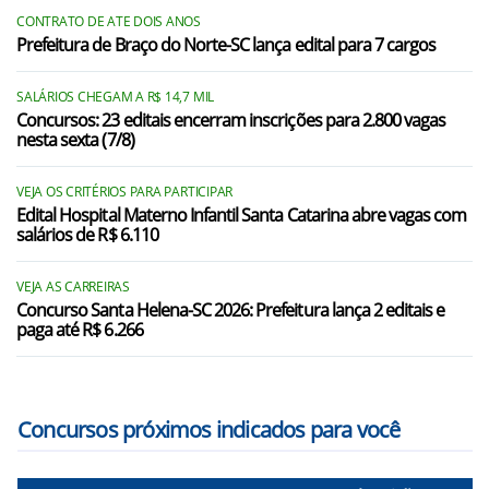
Mariano Moro/RS
CONTRATO DE ATE DOIS ANOS
Prefeitura de Braço do Norte-SC lança edital para 7 cargos
Maximiliano de Almeida/RS
Paim Filho/RS
SALÁRIOS CHEGAM A R$ 14,7 MIL
Concursos: 23 editais encerram inscrições para 2.800 vagas
nesta sexta (7/8)
Sananduva/RS
Santo Expedito do Sul/RS
VEJA OS CRITÉRIOS PARA PARTICIPAR
Edital Hospital Materno Infantil Santa Catarina abre vagas com
São João da Urtiga/RS
salários de R$ 6.110
São José do Ouro/RS
VEJA AS CARREIRAS
Concurso Santa Helena-SC 2026: Prefeitura lança 2 editais e
Severiano de Almeida/RS
paga até R$ 6.266
Três Arroios/RS
Concursos próximos indicados para você