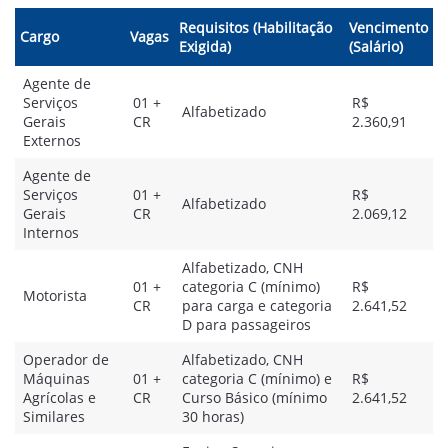
Requisitos (Habilitação
Vencimento
Cargo
Vagas
Exigida)
(Salário)
Agente de
Serviços
01 +
R$
Alfabetizado
Gerais
CR
2.360,91
Externos
Agente de
Serviços
01 +
R$
Alfabetizado
Gerais
CR
2.069,12
Internos
Alfabetizado, CNH
01 +
categoria C (mínimo)
R$
Motorista
CR
para carga e categoria
2.641,52
D para passageiros
Operador de
Alfabetizado, CNH
Máquinas
01 +
categoria C (mínimo) e
R$
Agrícolas e
CR
Curso Básico (mínimo
2.641,52
Similares
30 horas)