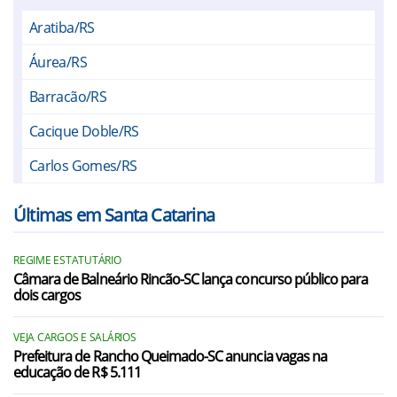
Aratiba/RS
Áurea/RS
Barracão/RS
Cacique Doble/RS
Carlos Gomes/RS
Centenário/RS
Últimas em Santa Catarina
Erechim/RS
REGIME ESTATUTÁRIO
Floriano Peixoto/RS
Câmara de Balneário Rincão-SC lança concurso público para
dois cargos
Gaurama/RS
Machadinho/RS
VEJA CARGOS E SALÁRIOS
Prefeitura de Rancho Queimado-SC anuncia vagas na
educação de R$ 5.111
Marcelino Ramos/RS