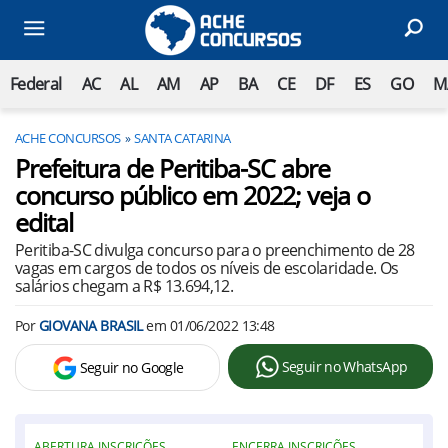
Federal
AC
AL
AM
AP
BA
CE
DF
ES
GO
M
ACHE CONCURSOS
SANTA CATARINA
Prefeitura de Peritiba-SC abre
concurso público em 2022; veja o
edital
Peritiba-SC divulga concurso para o preenchimento de 28
vagas em cargos de todos os níveis de escolaridade. Os
salários chegam a R$ 13.694,12.
Por
GIOVANA BRASIL
em
01/06/2022 13:48
Seguir no WhatsApp
Seguir no Google
ABERTURA INSCRIÇÕES
ENCERRA INSCRIÇÕES