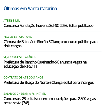
Cacique Doble/RS
Últimas em Santa Catarina
Carlos Gomes/RS
ATÉ R$ 3 MIL
Centenário/RS
Concurso Fundação InoversaSul-SC 2026: Edital publicado
Erechim/RS
REGIME ESTATUTÁRIO
Floriano Peixoto/RS
Câmara de Balneário Rincão-SC lança concurso público para
dois cargos
Gaurama/RS
VEJA CARGOS E SALÁRIOS
Itatiba do Sul/RS
Prefeitura de Rancho Queimado-SC anuncia vagas na
educação de R$ 5.111
Machadinho/RS
Marcelino Ramos/RS
CONTRATO DE ATE DOIS ANOS
Prefeitura de Braço do Norte-SC lança edital para 7 cargos
Mariano Moro/RS
SALÁRIOS CHEGAM A R$ 14,7 MIL
Maximiliano de Almeida/RS
Concursos: 23 editais encerram inscrições para 2.800 vagas
nesta sexta (7/8)