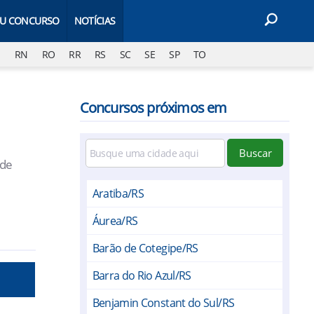
EU CONCURSO
NOTÍCIAS
J
RN
RO
RR
RS
SC
SE
SP
TO
Concursos próximos em
Buscar
 de
Aratiba/RS
Áurea/RS
Barão de Cotegipe/RS
Barra do Rio Azul/RS
Benjamin Constant do Sul/RS