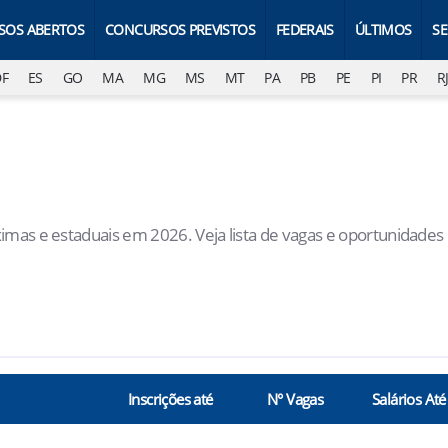
SOS ABERTOS
CONCURSOS PREVISTOS
FEDERAIS
ÚLTIMOS
S
DF
ES
GO
MA
MG
MS
MT
PA
PB
PE
PI
PR
R
imas e estaduais em 2026. Veja lista de vagas e oportunidades
Inscrições até
N° Vagas
Salários Até