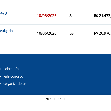
1.473
10/08/2026
8
R$ 21.473
ivulgado
10/06/2026
53
R$ 20.976
Sobre nós
Fale conosco
Organizadoras
PUBLICIDADE