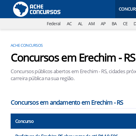
CONCUR
Federal
AC
AL
AM
AP
BA
CE
ACHE CONCURSOS
Concursos em Erechim - RS
Concursos públicos abertos em Erechim - RS, cidades próx
carreira pública na sua região.
Concursos em andamento em Erechim - RS
Concurso