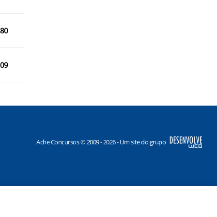
Faxinalzinho/RS
Floriano Peixoto/RS
,80
Gaurama/RS
Getúlio Vargas/RS
,09
Ache Concursos © 2009 - 2026 - Um site do grupo