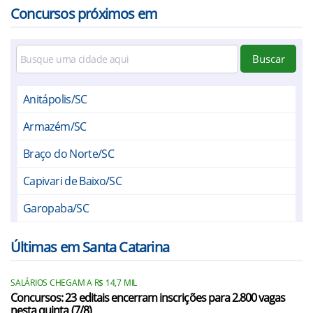
Concursos próximos em
Buscar
Anitápolis/SC
Armazém/SC
Braço do Norte/SC
Capivari de Baixo/SC
Garopaba/SC
Grão Pará/SC
Últimas em Santa Catarina
Gravatal/SC
SALÁRIOS CHEGAM A R$ 14,7 MIL
Imaruí/SC
Concursos: 23 editais encerram inscrições para 2.800 vagas
nesta quinta (7/8)