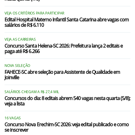
Imbituba/SC
Jaguaruna/SC
VEJA OS CRITÉRIOS PARA PARTICIPAR
Edital Hospital Materno Infantil Santa Catarina abre vagas com
salários de R$ 6.110
Laguna/SC
Paulo Lopes/SC
VEJA AS CARREIRAS
Concurso Santa Helena-SC 2026: Prefeitura lança 2 editais e
Pedras Grandes/SC
paga até R$ 6.266
Rio Fortuna/SC
NOVA SELEÇÃO
FAHECE-SC abre seleção para Assistente de Qualidade em
Santa Rosa de Lima/SC
Joinville
São Bonifácio/SC
SALÁRIOS CHEGAM A R$ 27,4 MIL
São Ludgero/SC
Concursos do dia: 8 editais abrem 540 vagas nesta quarta (5/8);
veja a lista
São Martinho/SC
16 VAGAS
Treze de Maio/SC
Concurso Nova Erechim-SC 2026: veja edital publicado e como
se inscrever
Tubarão/SC