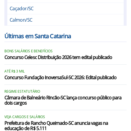
Caçador/SC
Calmon/SC
Campos Novos/SC
Últimas em Santa Catarina
Curitibanos/SC
BONS SALÁRIOS E BENEFÍCIOS
Erval Velho/SC
Concurso Celesc Distribuição 2026 tem edital publicado
Fraiburgo/SC
ATÉ R$ 3 MIL
Frei Rogério/SC
Concurso Fundação InoversaSul-SC 2026: Edital publicado
Herval d`Oeste/SC
REGIME ESTATUTÁRIO
Câmara de Balneário Rincão-SC lança concurso público para
Ibiam/SC
dois cargos
Ibicaré/SC
VEJA CARGOS E SALÁRIOS
Iomerê/SC
Prefeitura de Rancho Queimado-SC anuncia vagas na
educação de R$ 5.111