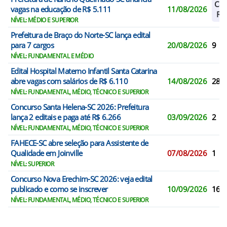
Cad
vagas na educação de R$ 5.111
11/08/2026
Res
NÍVEL: MÉDIO E SUPERIOR
Prefeitura de Braço do Norte-SC lança edital
para 7 cargos
20/08/2026
9
NÍVEL: FUNDAMENTAL E MÉDIO
Edital Hospital Materno Infantil Santa Catarina
abre vagas com salários de R$ 6.110
14/08/2026
28
NÍVEL: FUNDAMENTAL, MÉDIO, TÉCNICO E SUPERIOR
Concurso Santa Helena-SC 2026: Prefeitura
lança 2 editais e paga até R$ 6.266
03/09/2026
2
NÍVEL: FUNDAMENTAL, MÉDIO, TÉCNICO E SUPERIOR
FAHECE-SC abre seleção para Assistente de
Qualidade em Joinville
07/08/2026
1
NÍVEL: SUPERIOR
Concurso Nova Erechim-SC 2026: veja edital
publicado e como se inscrever
10/09/2026
16
NÍVEL: FUNDAMENTAL, MÉDIO, TÉCNICO E SUPERIOR