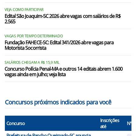
VEJA COMO PARTICIPAR
Edital São Joaquim-SC 2026 abre vagas com salários de R$
2.565
VAGAS POR TEMPO DETERMINADO
Fundação FAHECE-SC: Edital 341/2026 abre vagas para
Motorista Socorrista
SALÁRIOS CHEGAM A R$ 15,9 MIL
Concurso Polícia Penal-MA e outros 14 editais abrem 1.600
vagas ainda em julho; veja lista
Concursos próximos indicados para você
Inscrições
Concurso
N° V
até
Prefeitura de Rancho Queimado-SC anuncia