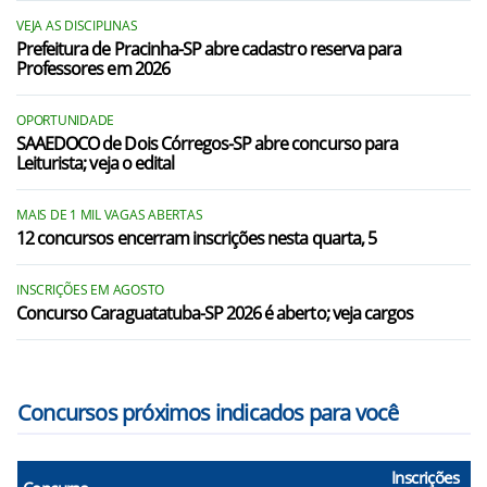
Campo Limpo Paulista/SP
VEJA AS DISCIPLINAS
Prefeitura de Pracinha-SP abre cadastro reserva para
Carapicuíba/SP
Professores em 2026
Cotia/SP
OPORTUNIDADE
SAAEDOCO de Dois Córregos-SP abre concurso para
Cubatão/SP
Leiturista; veja o edital
Diadema/SP
MAIS DE 1 MIL VAGAS ABERTAS
Embu/SP
12 concursos encerram inscrições nesta quarta, 5
Embu-Guaçu/SP
INSCRIÇÕES EM AGOSTO
Concurso Caraguatatuba-SP 2026 é aberto; veja cargos
Ferraz de Vasconcelos/SP
Francisco Morato/SP
Concursos próximos indicados para você
Inscrições