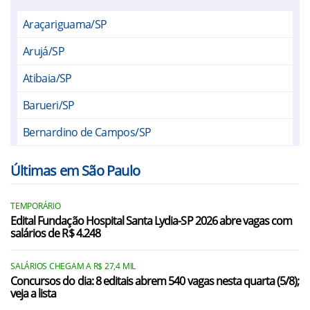
Araçariguama/SP
Arujá/SP
Atibaia/SP
Barueri/SP
Bernardino de Campos/SP
Bertioga/SP
Últimas em São Paulo
Biritiba-Mirim/SP
TEMPORÁRIO
Bom Jesus dos Perdões/SP
Edital Fundação Hospital Santa Lydia-SP 2026 abre vagas com
salários de R$ 4.248
Bragança Paulista/SP
Caieiras/SP
SALÁRIOS CHEGAM A R$ 27,4 MIL
Concursos do dia: 8 editais abrem 540 vagas nesta quarta (5/8);
veja a lista
Cajamar/SP