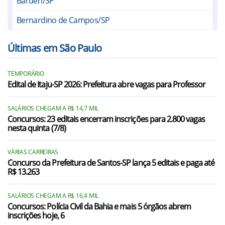
Barueri/SP
Bernardino de Campos/SP
Bom Jesus dos Perdões/SP
Últimas em São Paulo
Cabreúva/SP
TEMPORÁRIO
Caieiras/SP
Edital de Itaju-SP 2026: Prefeitura abre vagas para Professor
Cajamar/SP
SALÁRIOS CHEGAM A R$ 14,7 MIL
Campo Limpo Paulista/SP
Concursos: 23 editais encerram inscrições para 2.800 vagas
nesta quinta (7/8)
Carapicuíba/SP
VÁRIAS CARREIRAS
Cotia/SP
Concurso da Prefeitura de Santos-SP lança 5 editais e paga até
R$ 13.263
Diadema/SP
Embu/SP
SALÁRIOS CHEGAM A R$ 16,4 MIL
Concursos: Polícia Civil da Bahia e mais 5 órgãos abrem
inscrições hoje, 6
Embu-Guaçu/SP