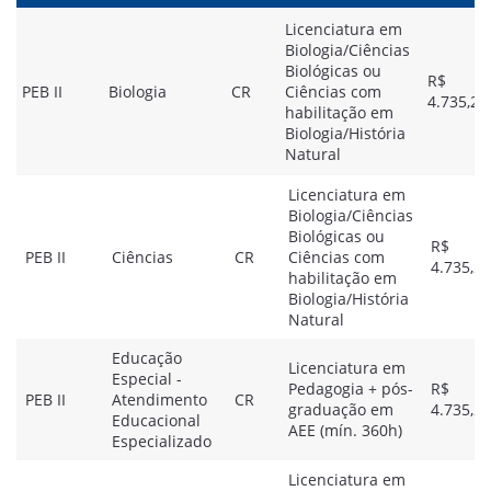
Licenciatura em
Biologia/Ciências
Biológicas ou
R$
PEB II
Biologia
CR
Ciências com
4.735,20
habilitação em
Biologia/História
Natural
Licenciatura em
Biologia/Ciências
Biológicas ou
R$
PEB II
Ciências
CR
Ciências com
4.735,20
habilitação em
Biologia/História
Natural
Educação
Licenciatura em
Especial -
Pedagogia + pós-
R$
PEB II
Atendimento
CR
graduação em
4.735,20
Educacional
AEE (mín. 360h)
Especializado
Licenciatura em