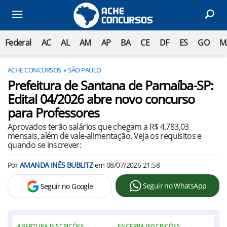
Federal
AC
AL
AM
AP
BA
CE
DF
ES
GO
M
ACHE CONCURSOS
SÃO PAULO
Prefeitura de Santana de Parnaíba-SP:
Edital 04/2026 abre novo concurso
para Professores
Aprovados terão salários que chegam a R$ 4.783,03
mensais, além de vale-alimentação. Veja os requisitos e
quando se inscrever:
Por
AMANDA INÊS BUBLITZ
em
08/07/2026 21:58
Seguir no WhatsApp
Seguir no Google
ABERTURA INSCRIÇÕES
ENCERRA INSCRIÇÕES