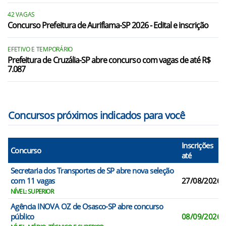
Ferraz de Vasconcelos/SP
42 VAGAS
Concurso Prefeitura de Auriflama-SP 2026 - Edital e inscrição
Francisco Morato/SP
Franco da Rocha/SP
EFETIVO E TEMPORÁRIO
Prefeitura de Cruzália-SP abre concurso com vagas de até R$
7.087
Guarulhos/SP
Ibiúna/SP
Concursos próximos indicados para você
Inscrições
Concurso
até
Secretaria dos Transportes de SP abre nova seleção
com 11 vagas
27/08/2026
NÍVEL: SUPERIOR
Agência INOVA OZ de Osasco-SP abre concurso
público
08/09/2026