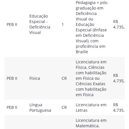
Pedagogia + pós-
graduação em
Deficiência
Educação
Visual ou
Especial -
R$
PEB II
1
Educação
Deficiência
4.735,20
Especial (ênfase
Visual
em Deficiência
Visual), com
proficiência em
Braille
Licenciatura em
Física, Ciências
com habilitação
R$
PEB II
Física
CR
em Física ou
4.735,20
Ciências Exatas
com habilitação
em Física
Língua
Licenciatura em
R$
PEB II
CR
Portuguesa
Letras
4.735,20
Licenciatura em
Matemática,