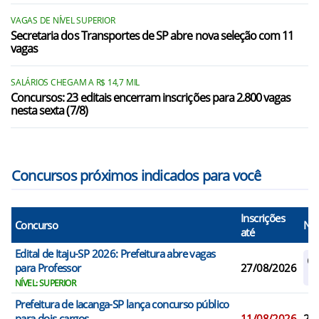
Fernão/SP
VAGAS DE NÍVEL SUPERIOR
Gália/SP
Secretaria dos Transportes de SP abre nova seleção com 11
vagas
Iacanga/SP
Igaraçu do Tietê/SP
SALÁRIOS CHEGAM A R$ 14,7 MIL
Concursos: 23 editais encerram inscrições para 2.800 vagas
nesta sexta (7/8)
Itaju/SP
Itapuí/SP
Concursos próximos indicados para você
Inscrições
Concurso
N° 
até
Edital de Itaju-SP 2026: Prefeitura abre vagas
Ca
para Professor
27/08/2026
R
NÍVEL: SUPERIOR
Prefeitura de Iacanga-SP lança concurso público
para dois cargos
11/08/2026
2