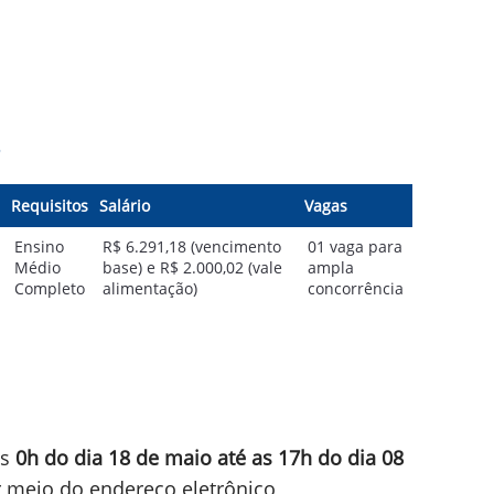
Requisitos
Salário
Vagas
Ensino
R$ 6.291,18 (vencimento
01 vaga para
Médio
base) e R$ 2.000,02 (vale
ampla
Completo
alimentação)
concorrência
as
0h do dia 18 de maio até as 17h do dia 08
or meio do endereço eletrônico