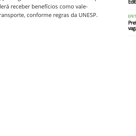
Edit
P
rá receber benefícios como vale-
transporte, conforme regras da UNESP.
EFE
S
Pre
vag