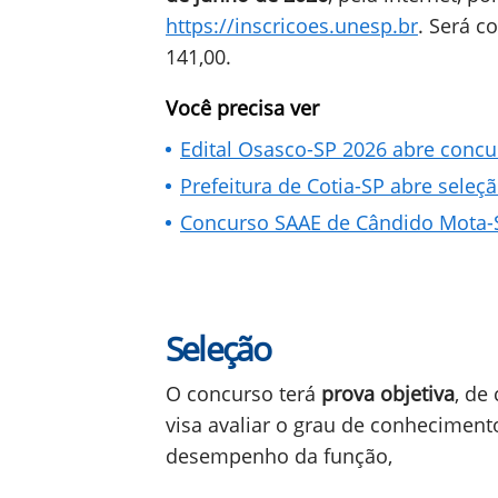
https://inscricoes.unesp.br
. Será c
141,00.
Você precisa ver
Edital Osasco-SP 2026 abre concu
Prefeitura de Cotia-SP abre seleç
Concurso SAAE de Cândido Mota-SP
Seleção
O concurso terá
prova objetiva
, de
visa avaliar o grau de conheciment
desempenho da função,