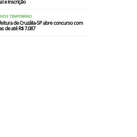
al e inscrição
ratânia/SP
TIVO E TEMPORÁRIO
anta Maria da Serra/SP
feitura de Cruzália-SP abre concurso com
as de até R$ 7.087
São Manuel/SP