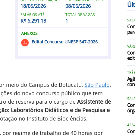
Úl
18/05/2026
08/06/2026
SALÁRIOS ATÉ
TOTAL DE VAGAS
R$ 6.291,18
1
SALÁ
Con
par
ANEXOS
Edital Concurso UNESP 547-2026
I
VÁRI
Con
edi
I
L
TRÊS
Agê
 por meio do Campus de Botucatu,
São Paulo
,
con
crições do novo concurso público que tem
M
SALÁ
ro de reserva para o cargo de
Assistente de
Conc
ção: Laboratórios Didáticos e de Pesquisa e
órg
P
otação no Instituto de Biociências.
42 
Con
, por regime de trabalho de 40 horas por