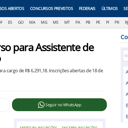
SOS ABERTOS
CONCURSOS PREVISTOS
FEDERAIS
ÚLTIMOS
S
DF
ES
GO
MA
MG
MS
MT
PA
PB
PE
PI
PR
R
Co
o para Assistente de
o
ra cargo de R$ 6.291,18. Inscrições abertas de 18 de
A
Seguir no WhatsApp
B
B
ABERTURA INSCRIÇÕES
ENCERRA INSCRIÇÕES