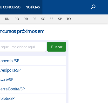
EU CONCURSO
NOTÍCIAS
J
RN
RO
RR
RS
SC
SE
SP
TO
ncursos próximos em
Buscar
Anhembi/SP
reiópolis/SP
Avaré/SP
arra Bonita/SP
ofete/SP
Botucatu/SP