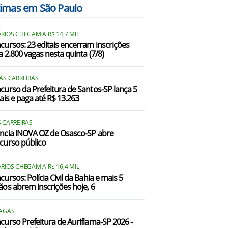
timas em São Paulo
Campina do Monte Alegre/SP
RIOS CHEGAM A R$ 14,7 MIL
Conchas/SP
cursos: 23 editais encerram inscrições
a 2.800 vagas nesta quinta (7/8)
Dois Córregos/SP
garaçu do Tietê/SP
AS CARREIRAS
curso da Prefeitura de Santos-SP lança 5
tais e paga até R$ 13.263
tatinga/SP
ençóis Paulista/SP
 CARREIRAS
ncia INOVA OZ de Osasco-SP abre
Macatuba/SP
curso público
ineiros do Tietê/SP
RIOS CHEGAM A R$ 16,4 MIL
ursos: Polícia Civil da Bahia e mais 5
Pardinho/SP
ãos abrem inscrições hoje, 6
ereiras/SP
VAGAS
Porangaba/SP
curso Prefeitura de Auriflama-SP 2026 -