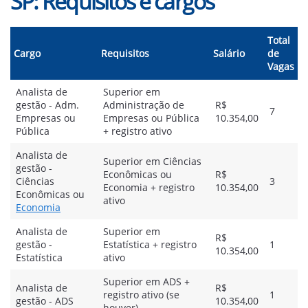
SP: Requisitos e cargos
Total
Cargo
Requisitos
Salário
de
Vagas
Analista de
Superior em
gestão - Adm.
Administração de
R$
7
Empresas ou
Empresas ou Pública
10.354,00
Pública
+ registro ativo
Analista de
Superior em Ciências
gestão -
Econômicas ou
R$
Ciências
3
Economia + registro
10.354,00
Econômicas ou
ativo
Economia
Analista de
Superior em
R$
gestão -
Estatística + registro
1
10.354,00
Estatística
ativo
Superior em ADS +
Analista de
R$
registro ativo (se
1
gestão - ADS
10.354,00
houver)