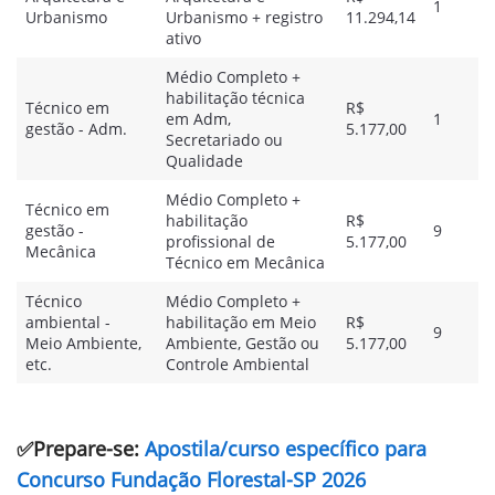
1
Urbanismo
Urbanismo + registro
11.294,14
ativo
Médio Completo +
habilitação técnica
Técnico em
R$
em Adm,
1
gestão - Adm.
5.177,00
Secretariado ou
Qualidade
Médio Completo +
Técnico em
habilitação
R$
gestão -
9
profissional de
5.177,00
Mecânica
Técnico em Mecânica
Técnico
Médio Completo +
ambiental -
habilitação em Meio
R$
9
Meio Ambiente,
Ambiente, Gestão ou
5.177,00
etc.
Controle Ambiental
✅Prepare-se:
Apostila/curso específico para
Concurso Fundação Florestal-SP 2026