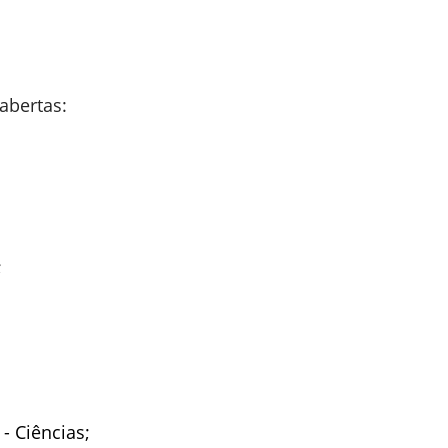
abertas:
;
- Ciências;