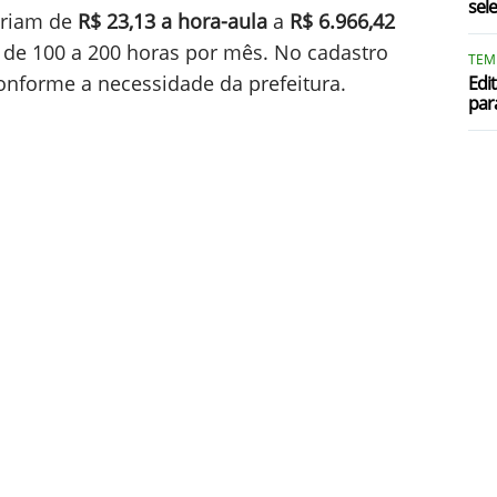
sel
variam de
R$ 23,13 a hora-aula
a
R$ 6.966,42
S
 de 100 a 200 horas por mês. No cadastro
TEM
S
nforme a necessidade da prefeitura.
Edit
par
S