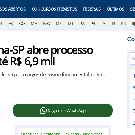
SOS ABERTOS
CONCURSOS PREVISTOS
FEDERAIS
ÚLTIMOS
S
DF
ES
GO
MA
MG
MS
MT
PA
PB
PE
PI
PR
R
Co
ana-SP abre processo
té R$ 6,9 mil
seletivo para cargos de ensino fundamental, médio,
A
B
Seguir no WhatsApp
B
ABERTURA INSCRIÇÕES
ENCERRA INSCRIÇÕES