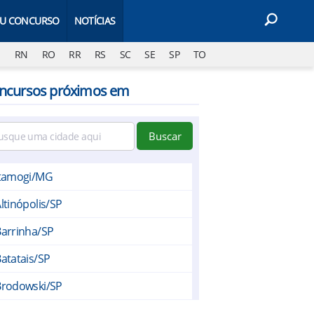
EU CONCURSO
NOTÍCIAS
J
RN
RO
RR
RS
SC
SE
SP
TO
ncursos próximos em
Buscar
Itamogi/MG
ltinópolis/SP
arrinha/SP
atatais/SP
Brodowski/SP
Cajuru/SP