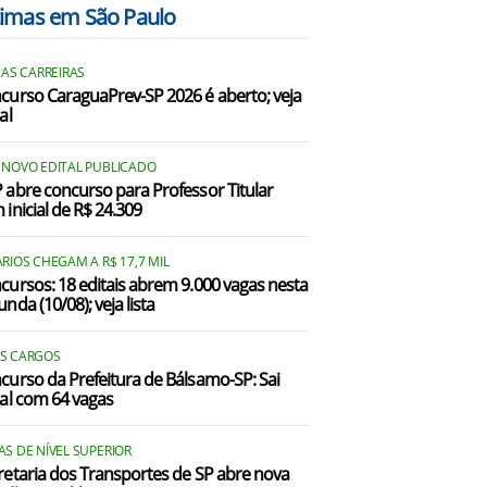
timas em São Paulo
ássia dos Coqueiros/SP
 AS CARREIRAS
atiguá/SP
curso CaraguaPrev-SP 2026 é aberto; veja
al
Cravinhos/SP
Dumont/SP
 NOVO EDITAL PUBLICADO
 abre concurso para Professor Titular
 inicial de R$ 24.309
Guatapará/SP
ardinópolis/SP
RIOS CHEGAM A R$ 17,7 MIL
cursos: 18 editais abrem 9.000 vagas nesta
uís Antônio/SP
nda (10/08); veja lista
Nuporanga/SP
S CARGOS
curso da Prefeitura de Bálsamo-SP: Sai
ontal/SP
tal com 64 vagas
radópolis/SP
S DE NÍVEL SUPERIOR
ibeirão Preto/SP
retaria dos Transportes de SP abre nova