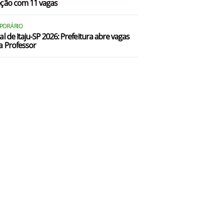
eção com 11 vagas
ales Oliveira/SP
PORÁRIO
anta Cruz da Esperança/SP
al de Itaju-SP 2026: Prefeitura abre vagas
a Professor
anta Rita do Passa Quatro/SP