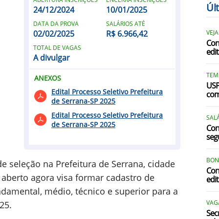
Úl
24/12/2024
10/01/2025
C
DATA DA PROVA
SALÁRIOS ATÉ
02/02/2025
R$ 6.966,42
VEJA
C
Con
TOTAL DE VAGAS
edit
A divulgar
TEM
ANEXOS
USP
Edital Processo Seletivo Prefeitura
com
de Serrana-SP 2025
J
Edital Processo Seletivo Prefeitura
SALÁ
de Serrana-SP 2025
Con
L
segu
BON
e seleção na Prefeitura de Serrana, cidade
Con
P
 aberto agora visa formar cadastro de
edi
P
damental, médio, técnico e superior para a
VAGA
25.
R
Sec