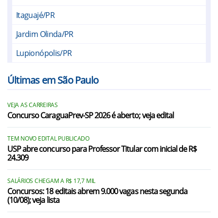
Itaguajé/PR
Jardim Olinda/PR
Lupionópolis/PR
Porecatu/PR
Últimas em São Paulo
Santa Inês/PR
VEJA AS CARREIRAS
Santo Inácio/PR
Concurso CaraguaPrev-SP 2026 é aberto; veja edital
Alfredo Marcondes/SP
TEM NOVO EDITAL PUBLICADO
Álvares Machado/SP
USP abre concurso para Professor Titular com inicial de R$
24.309
Anhumas/SP
SALÁRIOS CHEGAM A R$ 17,7 MIL
Caiabu/SP
Concursos: 18 editais abrem 9.000 vagas nesta segunda
(10/08); veja lista
Emilianópolis/SP