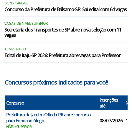
Estrela do Norte/SP
BONS CARGOS
Concurso da Prefeitura de Bálsamo-SP: Sai edital com 64 vagas
Iepê/SP
VAGAS DE NÍVEL SUPERIOR
Indiana/SP
Secretaria dos Transportes de SP abre nova seleção com 11
vagas
Marabá Paulista/SP
Martinópolis/SP
TEMPORÁRIO
Edital de Itaju-SP 2026: Prefeitura abre vagas para Professor
Mirante do Paranapanema/SP
Nantes/SP
Concursos próximos indicados para você
Inscrições
Concurso
N° 
até
Prefeitura de Jardim Olinda-PR abre concurso
para Fonoaudiólogo
08/07/2026
1
NÍVEL: SUPERIOR