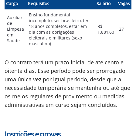
Cargo
Requisitos
Salário
Vagas
Ensino fundamental
Auxiliar
incompleto, ser brasileiro, ter
de
18 anos completos, estar em
R$
Limpeza
27
dia com as obrigações
1.881,60
em
eleitorais e militares (sexo
Saúde
masculino)
O contrato terá um prazo inicial de até cento e
oitenta dias. Esse período pode ser prorrogado
uma única vez por igual período, desde que a
necessidade temporária se mantenha ou até que
os meios regulares de provimento ou medidas
administrativas em curso sejam concluídos.
Inscrições e provas