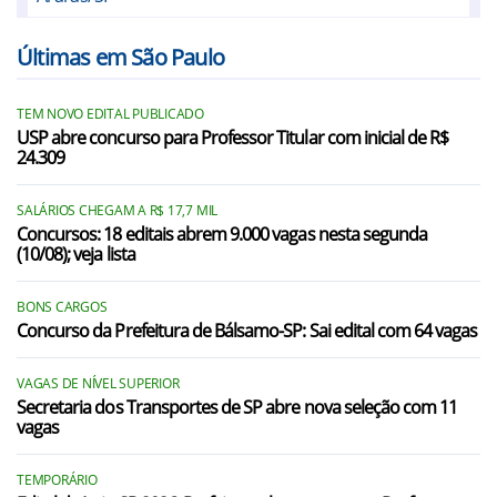
Artur Nogueira/SP
Últimas em São Paulo
Bragança Paulista/SP
TEM NOVO EDITAL PUBLICADO
Campinas/SP
USP abre concurso para Professor Titular com inicial de R$
24.309
Campo Limpo Paulista/SP
Conchal/SP
SALÁRIOS CHEGAM A R$ 17,7 MIL
Concursos: 18 editais abrem 9.000 vagas nesta segunda
(10/08); veja lista
Cordeirópolis/SP
Cosmópolis/SP
BONS CARGOS
Concurso da Prefeitura de Bálsamo-SP: Sai edital com 64 vagas
Elias Fausto/SP
Engenheiro Coelho/SP
VAGAS DE NÍVEL SUPERIOR
Secretaria dos Transportes de SP abre nova seleção com 11
vagas
Estiva Gerbi/SP
Holambra/SP
TEMPORÁRIO