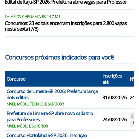
Edital de Itaju-SP 2026: Prefeitura abre vagas para Professor
Hortolândia/SP
Indaiatuba/SP
SALÁRIOS CHEGAM A R$ 14,7 MIL
Concursos: 23 editais encerram inscrições para 2.800 vagas
nesta sexta (7/8)
Iracemápolis/SP
Itapira/SP
Concursos próximos indicados para você
Inscrições
Concurso
N° V
até
Concurso de Limeira-SP 2026: Prefeitura lança
dois editais
31/08/2026
248
NÍVEL: MÉDIO, TÉCNICO E SUPERIOR
Prefeitura de Limeira-SP abre novo cadastro
Cad
para Professores
24/08/2026
Res
NÍVEL: MÉDIO E SUPERIOR
Concurso Hortolândia-SP 2026: Inscrição