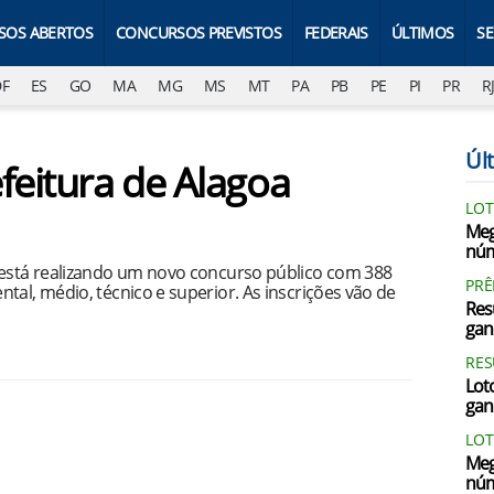
SOS ABERTOS
CONCURSOS PREVISTOS
FEDERAIS
ÚLTIMOS
S
DF
ES
GO
MA
MG
MS
MT
PA
PB
PE
PI
PR
R
Últ
feitura de Alagoa
LOT
Meg
núm
 está realizando um novo concurso público com 388
PRÊ
tal, médio, técnico e superior. As inscrições vão de
Res
gan
RES
Loto
gan
LOT
Meg
núm