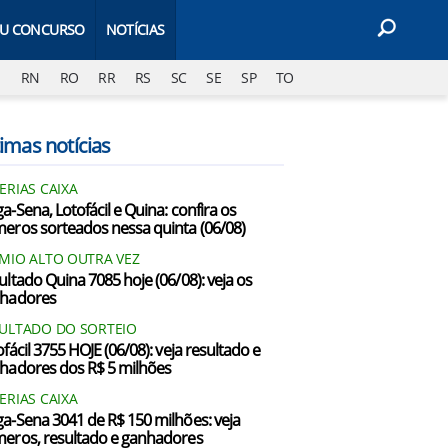
EU CONCURSO
NOTÍCIAS
J
RN
RO
RR
RS
SC
SE
SP
TO
imas notícias
ERIAS CAIXA
a-Sena, Lotofácil e Quina: confira os
eros sorteados nessa quinta (06/08)
MIO ALTO OUTRA VEZ
ultado Quina 7085 hoje (06/08): veja os
hadores
ULTADO DO SORTEIO
fácil 3755 HOJE (06/08): veja resultado e
hadores dos R$ 5 milhões
ERIAS CAIXA
a-Sena 3041 de R$ 150 milhões: veja
eros, resultado e ganhadores