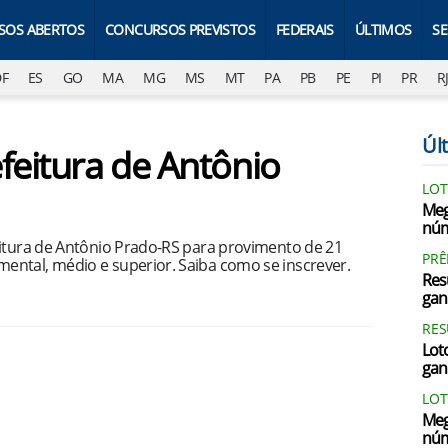
SOS ABERTOS
CONCURSOS PREVISTOS
FEDERAIS
ÚLTIMOS
S
DF
ES
GO
MA
MG
MS
MT
PA
PB
PE
PI
PR
R
Últ
feitura de Antônio
LOT
Meg
núm
eitura de Antônio Prado-RS para provimento de 21
PRÊ
ntal, médio e superior. Saiba como se inscrever.
Res
gan
RES
Loto
gan
LOT
Meg
núm