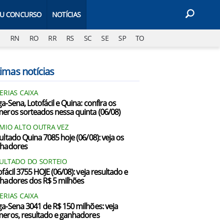
EU CONCURSO
NOTÍCIAS
J
RN
RO
RR
RS
SC
SE
SP
TO
imas notícias
ERIAS CAIXA
a-Sena, Lotofácil e Quina: confira os
eros sorteados nessa quinta (06/08)
MIO ALTO OUTRA VEZ
ultado Quina 7085 hoje (06/08): veja os
hadores
ULTADO DO SORTEIO
fácil 3755 HOJE (06/08): veja resultado e
hadores dos R$ 5 milhões
ERIAS CAIXA
a-Sena 3041 de R$ 150 milhões: veja
eros, resultado e ganhadores