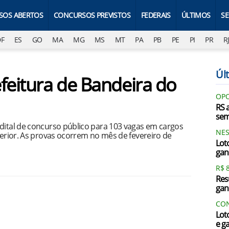
SOS ABERTOS
CONCURSOS PREVISTOS
FEDERAIS
ÚLTIMOS
S
DF
ES
GO
MA
MG
MS
MT
PA
PB
PE
PI
PR
R
Últ
feitura de Bandeira do
OPO
RS 
sem
edital de concurso público para 103 vagas em cargos
NES
uperior. As provas ocorrem no mês de fevereiro de
Lot
gan
R$ 
Res
gan
CON
Lot
e g