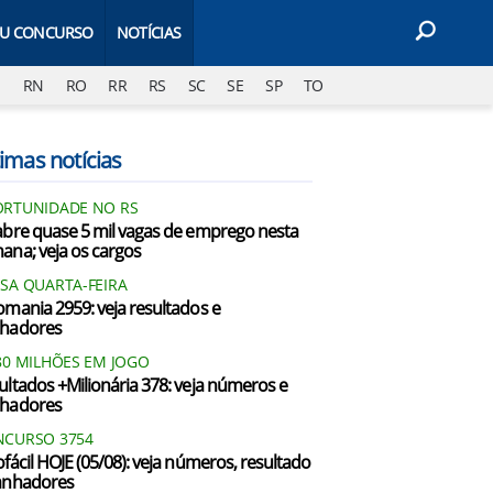
EU CONCURSO
NOTÍCIAS
J
RN
RO
RR
RS
SC
SE
SP
TO
imas notícias
RTUNIDADE NO RS
abre quase 5 mil vagas de emprego nesta
ana; veja os cargos
SA QUARTA-FEIRA
omania 2959: veja resultados e
hadores
80 MILHÕES EM JOGO
ultados +Milionária 378: veja números e
hadores
CURSO 3754
ofácil HOJE (05/08): veja números, resultado
anhadores