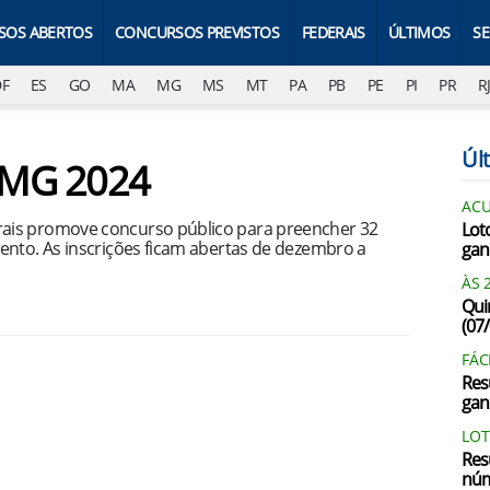
SOS ABERTOS
CONCURSOS PREVISTOS
FEDERAIS
ÚLTIMOS
S
DF
ES
GO
MA
MG
MS
MT
PA
PB
PE
PI
PR
R
Últ
DMG 2024
AC
ais promove concurso público para preencher 32
Lot
ento. As inscrições ficam abertas de dezembro a
gan
ÀS 
Qui
(07
FÁC
Res
gan
LOT
Res
núm