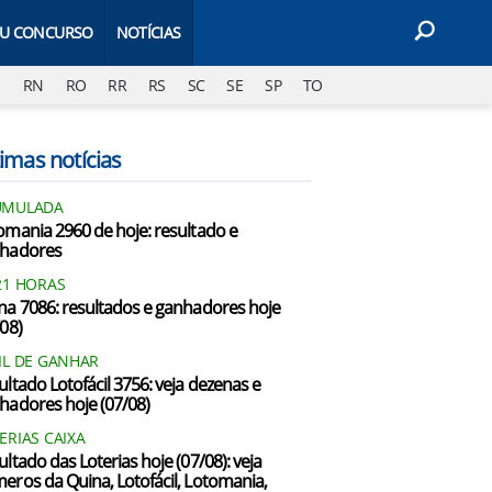
EU CONCURSO
NOTÍCIAS
J
RN
RO
RR
RS
SC
SE
SP
TO
imas notícias
UMULADA
omania 2960 de hoje: resultado e
hadores
21 HORAS
na 7086: resultados e ganhadores hoje
/08)
IL DE GANHAR
ultado Lotofácil 3756: veja dezenas e
hadores hoje (07/08)
ERIAS CAIXA
ultado das Loterias hoje (07/08): veja
eros da Quina, Lotofácil, Lotomania,