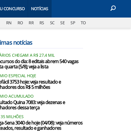
EU CONCURSO
NOTÍCIAS
J
RN
RO
RR
RS
SC
SE
SP
TO
imas notícias
ÁRIOS CHEGAM A R$ 27,4 MIL
cursos do dia: 8 editais abrem 540 vagas
a quarta (5/8); veja a lista
MIO ESPECIAL HOJE
fácil 3753 hoje: veja resultado e
hadores dos R$ 5 milhões
ÊMIO ACUMULADO
ultado Quina 7083: veja dezenas e
hadores dessa terça
135 MILHÕES
a-Sena 3040 de hoje (04/08): veja números
teados, resultado e ganhadores