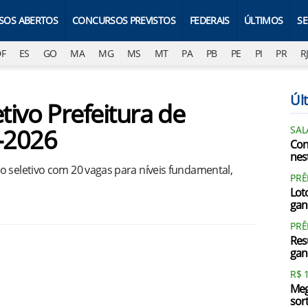
SOS ABERTOS
CONCURSOS PREVISTOS
FEDERAIS
ÚLTIMOS
S
DF
ES
GO
MA
MG
MS
MT
PA
PB
PE
PI
PR
R
Últ
tivo Prefeitura de
-2026
SAL
Con
nest
o seletivo com 20 vagas para níveis fundamental,
PRÊ
Loto
gan
PR
Res
gan
R$ 
Meg
sor