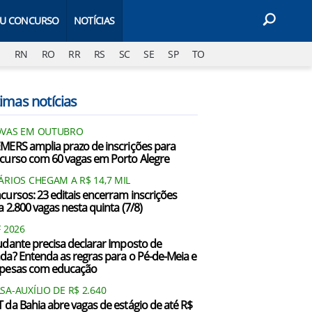
EU CONCURSO
NOTÍCIAS
J
RN
RO
RR
RS
SC
SE
SP
TO
imas notícias
VAS EM OUTUBRO
MERS amplia prazo de inscrições para
curso com 60 vagas em Porto Alegre
ÁRIOS CHEGAM A R$ 14,7 MIL
cursos: 23 editais encerram inscrições
a 2.800 vagas nesta quinta (7/8)
F 2026
udante precisa declarar Imposto de
da? Entenda as regras para o Pé-de-Meia e
pesas com educação
SA-AUXÍLIO DE R$ 2.640
 da Bahia abre vagas de estágio de até R$