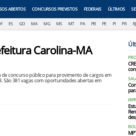
SOS ABERTOS
CONCURSOS PREVISTOS
FEDERAIS
ÚLTIMOS
S
DF
ES
GO
MA
MG
MS
MT
PA
PB
PE
PI
PR
R
Últ
efeitura Carolina-MA
PRO
CRE
con
a de concurso público para provimento de cargos em
SAL
mil. São 381 vagas com oportunidades abertas em
Con
par
IRP
Est
Ren
des
BOL
MPT