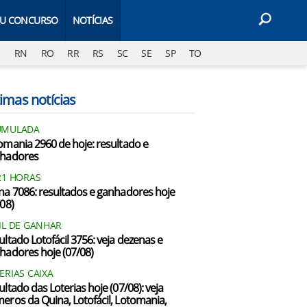
EU CONCURSO
NOTÍCIAS
J
RN
RO
RR
RS
SC
SE
SP
TO
imas notícias
UMULADA
omania 2960 de hoje: resultado e
hadores
21 HORAS
na 7086: resultados e ganhadores hoje
/08)
IL DE GANHAR
ultado Lotofácil 3756: veja dezenas e
hadores hoje (07/08)
ERIAS CAIXA
ultado das Loterias hoje (07/08): veja
eros da Quina, Lotofácil, Lotomania,