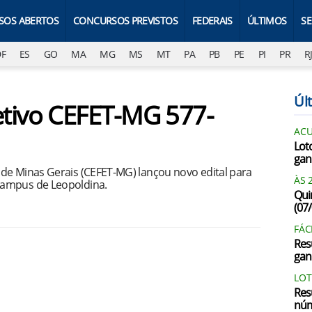
SOS ABERTOS
CONCURSOS PREVISTOS
FEDERAIS
ÚLTIMOS
S
DF
ES
GO
MA
MG
MS
MT
PA
PB
PE
PI
PR
R
Últ
letivo CEFET-MG 577-
AC
Lot
gan
de Minas Gerais (CEFET-MG) lançou novo edital para
ÀS 
campus de Leopoldina.
Qui
(07
FÁC
Res
gan
LOT
Res
núm