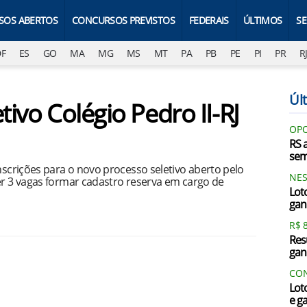
SOS ABERTOS
CONCURSOS PREVISTOS
FEDERAIS
ÚLTIMOS
S
DF
ES
GO
MA
MG
MS
MT
PA
PB
PE
PI
PR
R
Últ
tivo Colégio Pedro II-RJ
OPO
RS 
sem
inscrições para o novo processo seletivo aberto pelo
NES
er 3 vagas formar cadastro reserva em cargo de
Lot
gan
R$ 
Res
gan
CON
Lot
e g