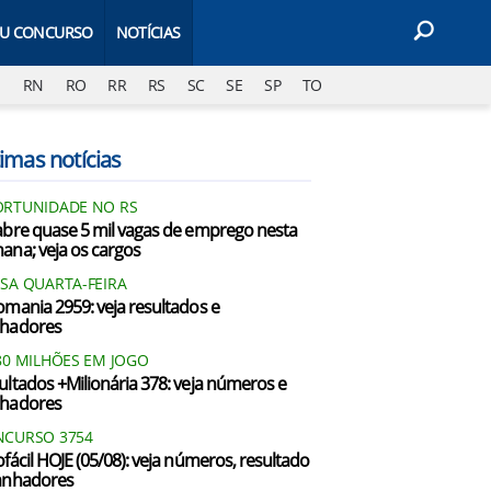
EU CONCURSO
NOTÍCIAS
J
RN
RO
RR
RS
SC
SE
SP
TO
imas notícias
RTUNIDADE NO RS
abre quase 5 mil vagas de emprego nesta
ana; veja os cargos
SA QUARTA-FEIRA
omania 2959: veja resultados e
hadores
80 MILHÕES EM JOGO
ultados +Milionária 378: veja números e
hadores
CURSO 3754
ofácil HOJE (05/08): veja números, resultado
anhadores